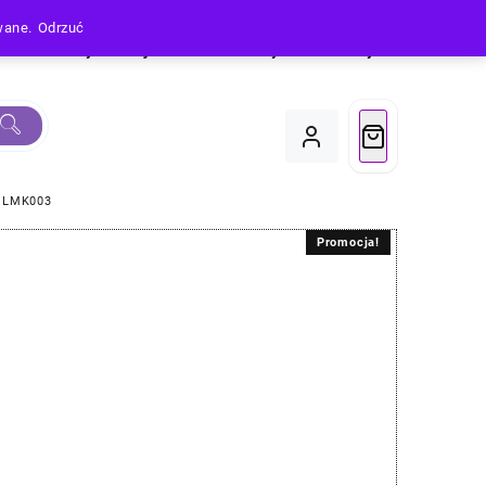
owane.
Odrzuć
Produkty
Moje Konto
Koszyk
Do Kasy
y LMK003
Promocja!