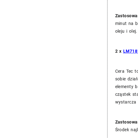
Zastosowa
minut na b
oleju i ol
2 x
LM7181
Cera Tec t
sobie dzia
elementy b
cząstek st
wystarcza
Zastosowa
Środek naj