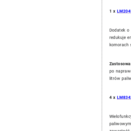
1 x
LM2045
Dodatek o 
redukuje e
komorach s
Zastosowa
po naprawa
litrów pali
4 x
LM8343
Wielofunkc
paliwowym.