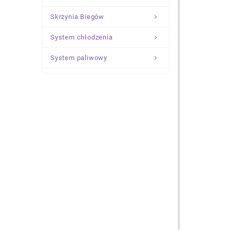
Skrzynia Biegów
System chłodzenia
System paliwowy
Układ Kierowniczy
Zawieszenie