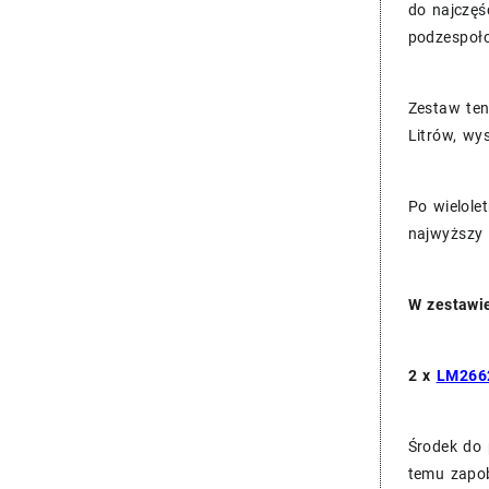
LMK0
do najczęś
podzespoło
Zestaw ten
Litrów, wy
Po wielole
najwyższy
W zestawie
2 x
LM2662
Środek do 
temu zapob