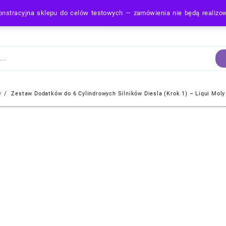
nstracyjna sklepu do celów testowych — zamówienia nie będą realiz
Strona Główna
y
Zestaw Dodatków do 6 Cylindrowych Silników Diesla (Krok 1) – Liqui Mol