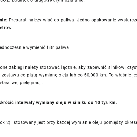
CO2. Dodatek o długotrwałym działaniu.
nie
: Preparat należy wlać do paliwa. Jedno opakowanie wystarcz
etrów.
ednocześnie wymienić filtr paliwa
one zabiegi należy stosować łącznie, aby zapewnić silnikowi czys
 zestawu co piątą wymianę oleju lub co 50,000 km. To właśnie j
właściwej pielęgnacji.
krócić interwały wymiany oleju w silniku do 10 tys km.
ok 2) stosowany jest przy każdej wymianie oleju pomiędzy okresem