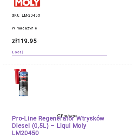
SKU: LM-20453
W magazynie
zł
119.95
Dodaj
Porównaj
Pro-Line Regenerator Wtrysków
Diesel (0,5L) – Liqui Moly
LM20450