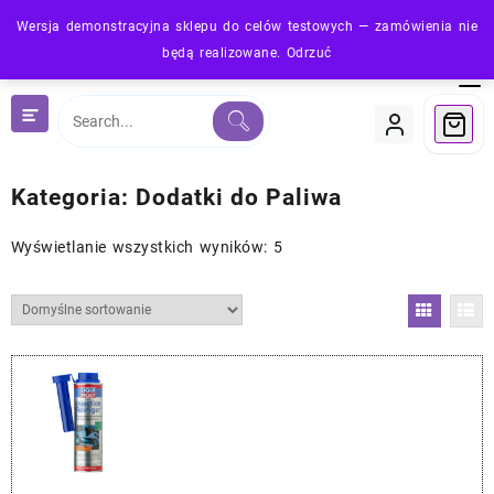
Skip
Wersja demonstracyjna sklepu do celów testowych — zamówienia nie
to
będą realizowane.
Odrzuć
content
Kategoria:
Dodatki do Paliwa
Wyświetlanie wszystkich wyników: 5