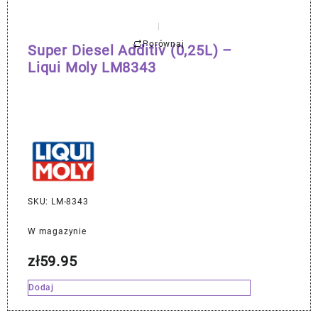
Porównaj
Super Diesel Additiv (0,25L) –
Liqui Moly LM8343
SKU: LM-8343
W magazynie
zł
59.95
Dodaj