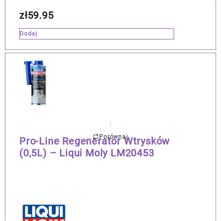
zł
59.95
Dodaj
Porównaj
Pro-Line Regenerator Wtrysków
(0,5L) – Liqui Moly LM20453