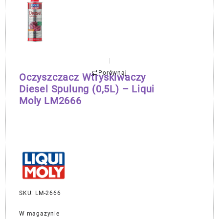
Porównaj
Oczyszczacz Wtryskiwaczy
Diesel Spulung (0,5L) – Liqui
Moly LM2666
SKU: LM-2666
W magazynie