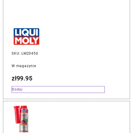
SKU: LM20450
W magazynie
zł
99.95
Dodaj