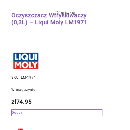
Porównaj
Oczyszczacz Wtryskiwaczy
(0,3L) – Liqui Moly LM1971
SKU: LM-1971
W magazynie
zł
74.95
Dodaj