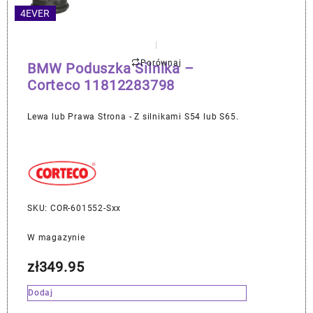
4EVER
Porównaj
BMW Poduszka Silnika –
Corteco 11812283798
Lewa lub Prawa Strona - Z silnikami S54 lub S65.
SKU: COR-601552-Sxx
W magazynie
zł
349.95
Dodaj