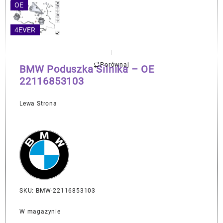
OE
4EVER
Porównaj
BMW Poduszka Silnika – OE
22116853103
Lewa Strona
SKU: BMW-22116853103
W magazynie