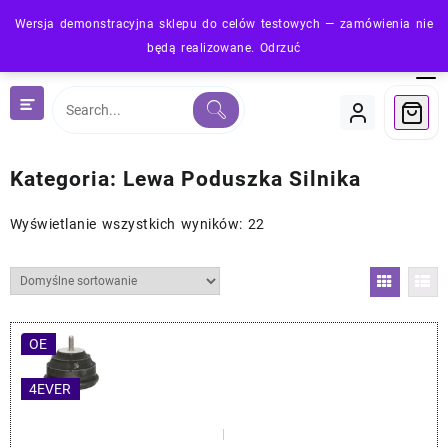
Skip
Wersja demonstracyjna sklepu do celów testowych — zamówienia nie
to
będą realizowane.
Odrzuć
content
Kategoria:
Lewa Poduszka Silnika
Wyświetlanie wszystkich wyników: 22
OE
4EVER