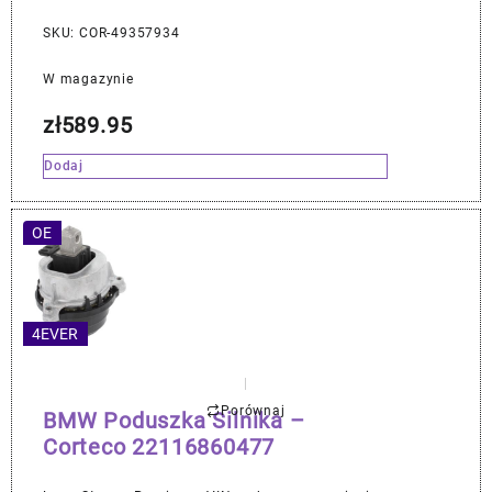
SKU: COR-49357934
W magazynie
zł
589.95
Dodaj
OE
4EVER
Porównaj
BMW Poduszka Silnika –
Corteco 22116860477