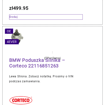
zł
499.95
Dodaj
OE
4EVER
Porównaj
BMW Poduszka Silnika –
Corteco 22116851263
Lewa Strona. Zobacz notatkę. Prosimy o VIN
podczas zamawiania.