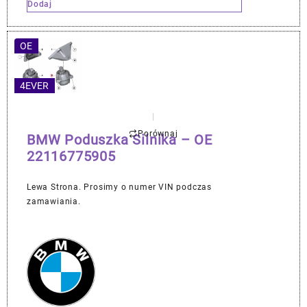
Dodaj
OE
4EVER
Porównaj
BMW Poduszka Silnika – OE
22116775905
Lewa Strona. Prosimy o numer VIN podczas
zamawiania.