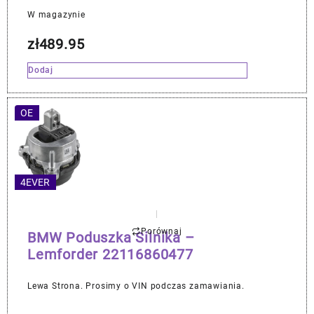
W magazynie
zł
489.95
Dodaj
OE
4EVER
Porównaj
BMW Poduszka Silnika –
Lemforder 22116860477
Lewa Strona. Prosimy o VIN podczas zamawiania.