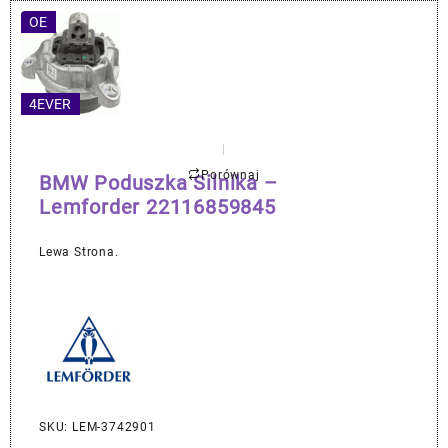
OE
4EVER
Porównaj
BMW Poduszka Silnika –
Lemforder 22116859845
Lewa Strona.
SKU: LEM-3742901