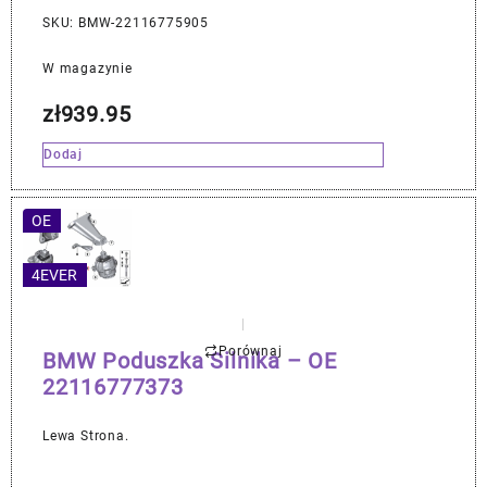
SKU: BMW-22116775905
W magazynie
zł
939.95
Dodaj
OE
4EVER
Porównaj
BMW Poduszka Silnika – OE
22116777373
Lewa Strona.