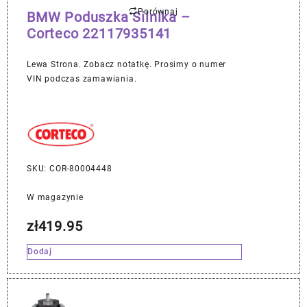
Porównaj
BMW Poduszka Silnika –
Corteco 22117935141
Lewa Strona. Zobacz notatkę. Prosimy o numer
VIN podczas zamawiania.
SKU: COR-80004448
W magazynie
zł
419.95
Dodaj