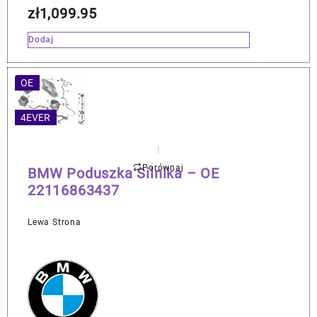
zł
1,099.95
Dodaj
OE
4EVER
Porównaj
BMW Poduszka Silnika – OE
22116863437
Lewa Strona