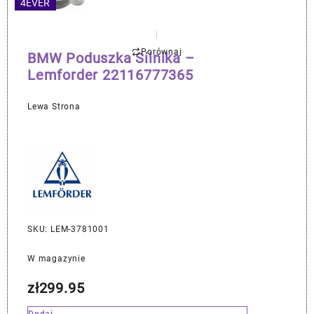
4EVER
Porównaj
BMW Poduszka Silnika –
Lemforder 22116777365
Lewa Strona
SKU: LEM-3781001
W magazynie
zł
299.95
Dodaj