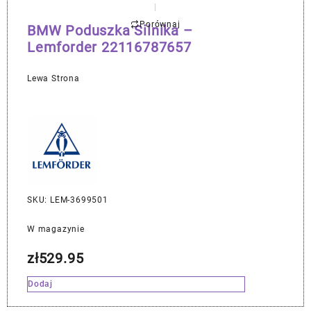
Porównaj
BMW Poduszka Silnika –
Lemforder 22116787657
Lewa Strona
SKU: LEM-3699501
W magazynie
zł
529.95
Dodaj