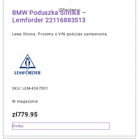
Porównaj
BMW Poduszka Silnika –
Lemforder 22116883513
Lewa Strona. Prosimy o VIN podczas zamawiania.
SKU: LEM-4367001
W magazynie
zł
779.95
Dodaj