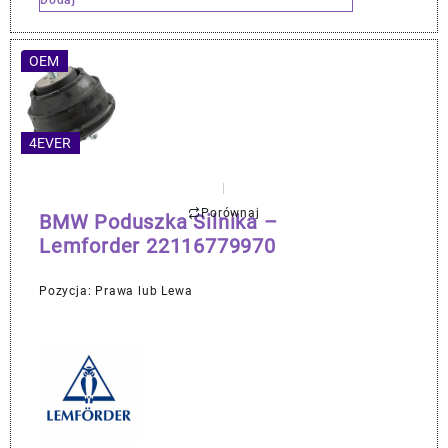
OEM
4EVER
Porównaj
BMW Poduszka Silnika –
Lemforder 22116779970
Pozycja: Prawa lub Lewa