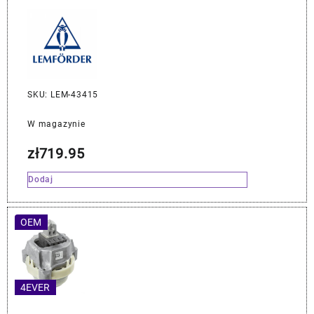
SKU: LEM-43415
W magazynie
zł
719.95
Dodaj
OEM
4EVER