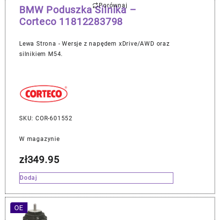
Porównaj
BMW Poduszka Silnika –
Corteco 11812283798
Lewa Strona - Wersje z napędem xDrive/AWD oraz
silnikiem M54.
SKU: COR-601552
W magazynie
zł
349.95
Dodaj
OE