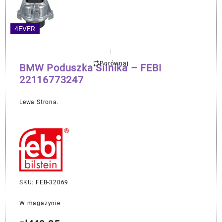
4EVER
Porównaj
BMW Poduszka Silnika – FEBI
22116773247
Lewa Strona.
SKU: FEB-32069
W magazynie