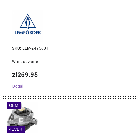
SKU: LEM-2495601
W magazynie
zł
269.95
Dodaj
OEM
4EVER