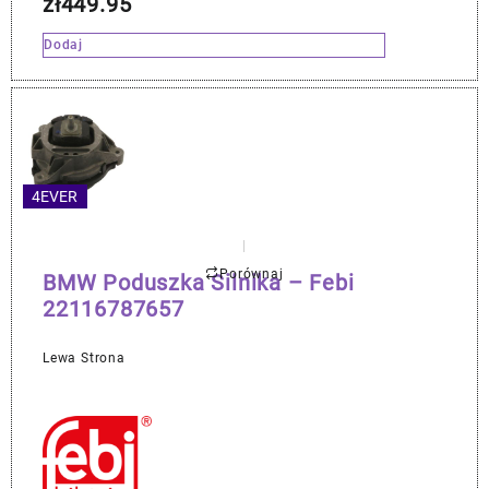
zł
449.95
Dodaj
4EVER
Porównaj
BMW Poduszka Silnika – Febi
22116787657
Lewa Strona