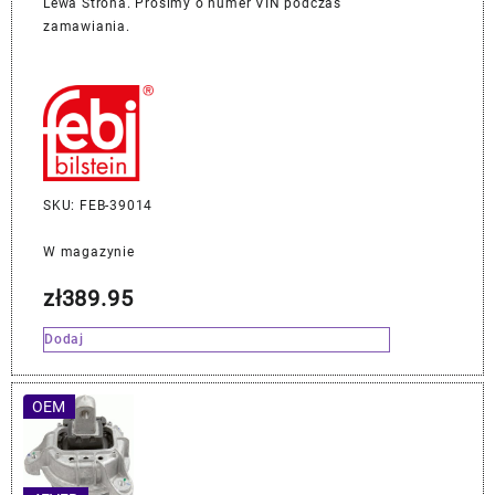
Lewa Strona. Prosimy o numer VIN podczas
zamawiania.
SKU: FEB-39014
W magazynie
zł
389.95
Dodaj
OEM