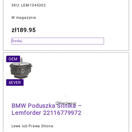
SKU: LEM-1045302
W magazynie
zł
189.95
Dodaj
OEM
4EVER
Porównaj
BMW Poduszka Silnika –
Lemforder 22116779972
Lewa lub Prawa Strona.