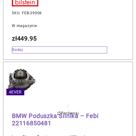
SKU: FEB-39006
W magazynie
zł
449.95
Dodaj
4EVER
Porównaj
BMW Poduszka Silnika – Febi
22116850481