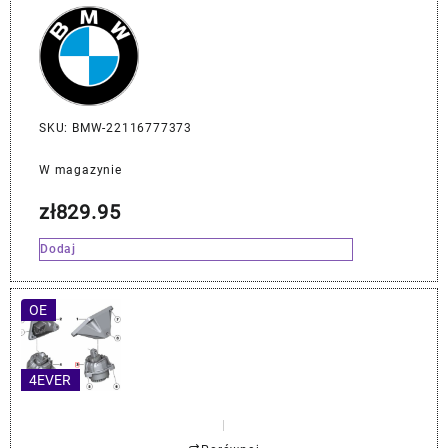
SKU: BMW-22116777373
W magazynie
zł
829.95
Dodaj
OE
4EVER