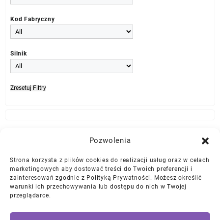
Kod Fabryczny
Silnik
Zresetuj Filtry
Najlepszej Jakości Części Samochodowe z Gwarancją Dożywotnią!*
Pozwolenia
Strona korzysta z plików cookies do realizacji usług oraz w celach
Gwarancja i Zwroty
marketingowych aby dostować treści do Twoich preferencji i
zainteresowań zgodnie z Polityką Prywatności. Możesz określić
warunki ich przechowywania lub dostępu do nich w Twojej
Polityka Prywatności
przeglądarce.