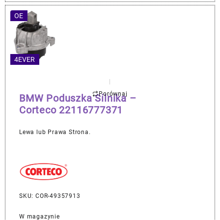
OE
4EVER
Porównaj
BMW Poduszka Silnika –
Corteco 22116777371
Lewa lub Prawa Strona.
SKU: COR-49357913
W magazynie