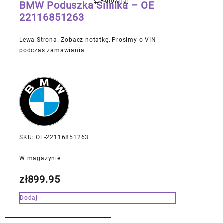
Porównaj
BMW Poduszka Silnika – OE
22116851263
Lewa Strona. Zobacz notatkę. Prosimy o VIN
podczas zamawiania.
SKU: OE-22116851263
W magazynie
zł
899.95
Dodaj