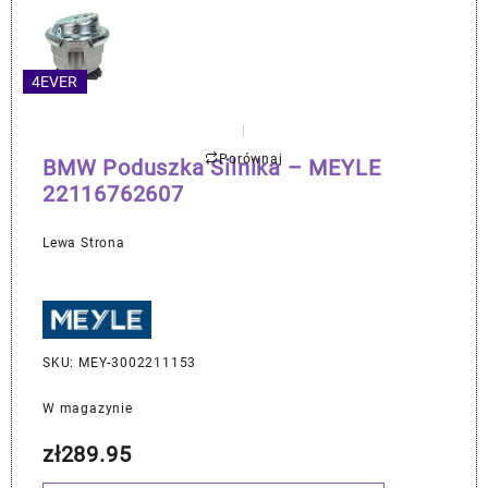
4EVER
Porównaj
BMW Poduszka Silnika – MEYLE
22116762607
Lewa Strona
SKU: MEY-3002211153
W magazynie
zł
289.95