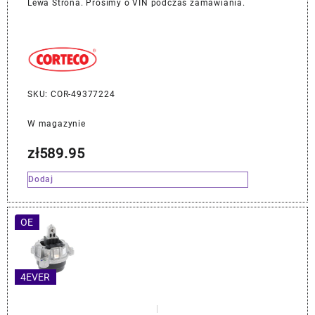
Lewa Strona. Prosimy o VIN podczas zamawiania.
SKU: COR-49377224
W magazynie
zł
589.95
Dodaj
OE
4EVER