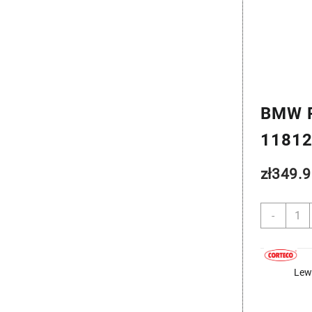
BMW P
1181
zł
349.9
ilość
-
BMW
Podus
Silnik
-
Lew
Corte
11812