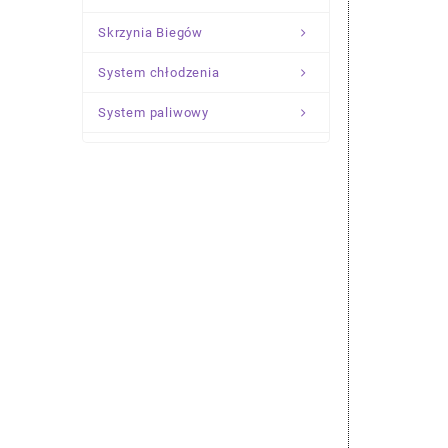
Skrzynia Biegów
System chłodzenia
System paliwowy
Układ Kierowniczy
Zawieszenie