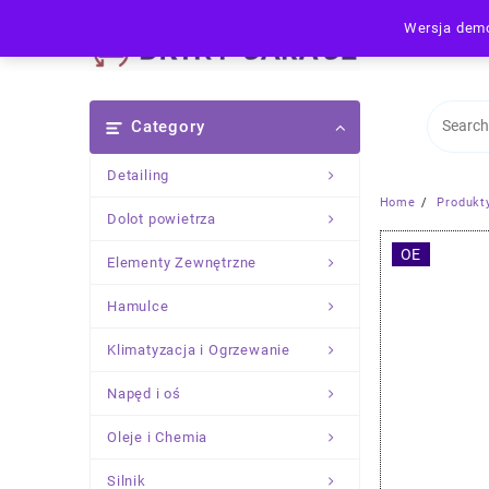
Skip
Wersja demo
to
content
Category
Detailing
Home
Produkt
Dolot powietrza
OE
Elementy Zewnętrzne
Hamulce
Klimatyzacja i Ogrzewanie
Napęd i oś
Oleje i Chemia
Silnik