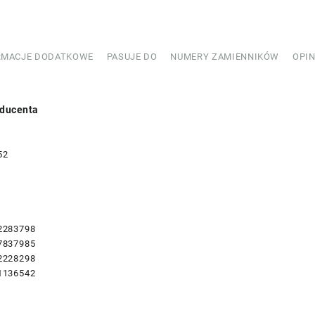
RMACJE DODATKOWE
PASUJE DO
NUMERY ZAMIENNIKÓW
OPIN
ducenta
52
2283798
7837985
2228298
1136542