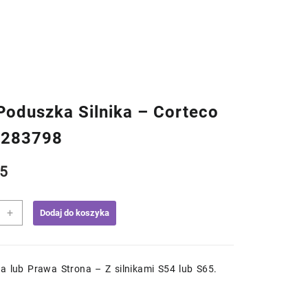
oduszka Silnika – Corteco
2283798
5
+
Dodaj do koszyka
zka
a
a lub Prawa Strona – Z silnikami S54 lub S65.
co
283798