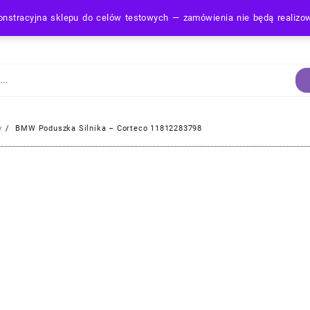
nstracyjna sklepu do celów testowych — zamówienia nie będą realiz
Strona Główna
y
BMW Poduszka Silnika – Corteco 11812283798