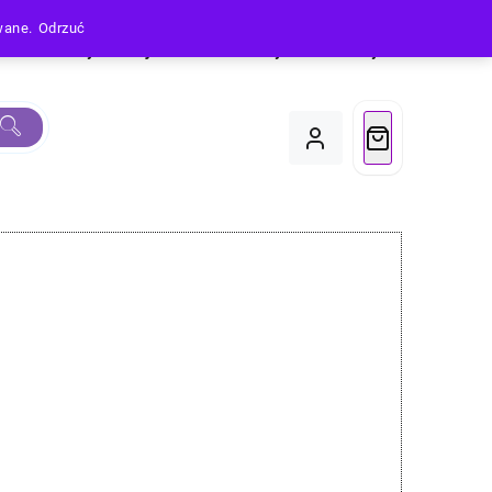
owane.
Odrzuć
Produkty
Moje Konto
Koszyk
Do Kasy