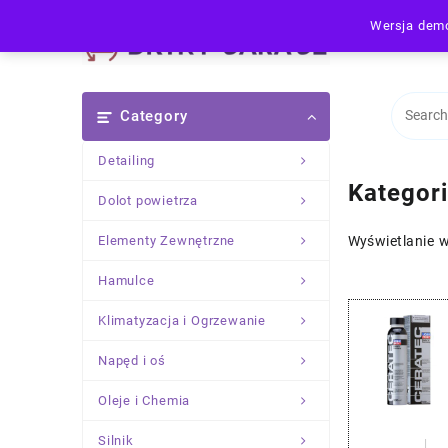
Skip
Wersja demo
to
content
Category
Detailing
Kategor
Dolot powietrza
Elementy Zewnętrzne
Wyświetlanie 
Hamulce
Klimatyzacja i Ogrzewanie
Napęd i oś
Oleje i Chemia
Silnik