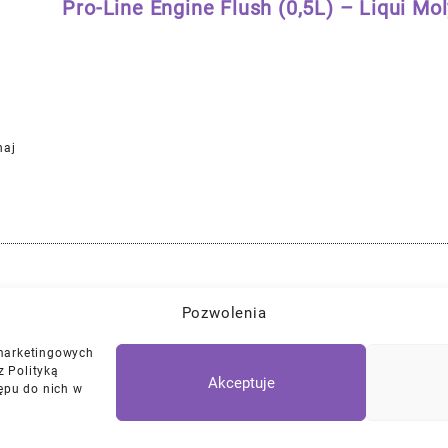
Pro-Line Engine Flush (0,5L) – Liqui M
naj
Pozwolenia
Najlepszej Jakości Części Samochodowe z Gwarancją Dożywotnią!*
 marketingowych
z Polityką
Akceptuje
ępu do nich w
Polityka Prywatności
Regulamin
/
Ciasteczk