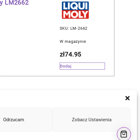
oly LM2662
SKU: LM-2662
W magazynie
zł
74.95
Dodaj
Odrzucam
Zobacz Ustawienia
Instagram
Facebook
YouTube
Mail
a