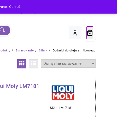
owane.
Odrzuć
Produkty
Moje Konto
Koszyk
Do Kasy
rodukty
Smarowanie
Silnik
Dodatki do oleju silnikowego
qui Moly LM7181
SKU: LM-7181