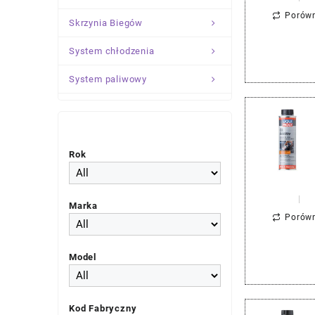
Porów
Skrzynia Biegów
System chłodzenia
System paliwowy
Układ Kierowniczy
Zawieszenie
Rok
Marka
Porów
Model
Kod Fabryczny