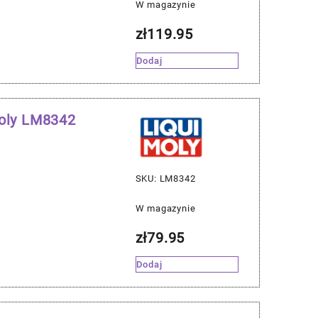
W magazynie
zł
119.95
Dodaj
Moly LM8342
SKU: LM8342
W magazynie
zł
79.95
Dodaj