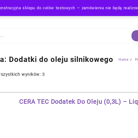
nstracyjna sklepu do celów testowych — zamówienia nie będą realiz
Strona Główna
ia:
Dodatki do oleju silnikowego
Home
P
wszystkich wyników: 3
CERA TEC Dodatek Do Oleju (0,3L) – Li