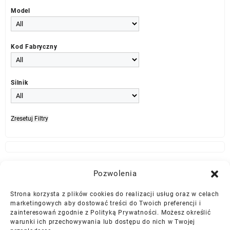
Model
Kod Fabryczny
Silnik
Zresetuj Filtry
Najlepszej Jakości Części Samochodowe z Gwarancją Dożywotnią!*
Pozwolenia
Strona korzysta z plików cookies do realizacji usług oraz w celach
Gwarancja i Zwroty
marketingowych aby dostować treści do Twoich preferencji i
zainteresowań zgodnie z Polityką Prywatności. Możesz określić
warunki ich przechowywania lub dostępu do nich w Twojej
Polityka Prywatności