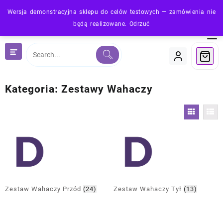
Skip
Wersja demonstracyjna sklepu do celów testowych — zamówienia nie
to
będą realizowane.
Odrzuć
content
Kategoria:
Zestawy Wahaczy
Zestaw Wahaczy Przód
(24)
Zestaw Wahaczy Tył
(13)