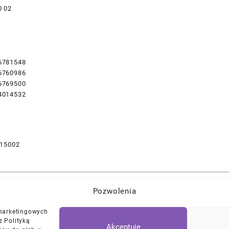
0 02
6781548
6760986
6769500
4014532
15002
Pozwolenia
Najlepszej Jakości Części Samochodowe z Gwarancją Dożywotnią!*
 marketingowych
z Polityką
Akceptuje