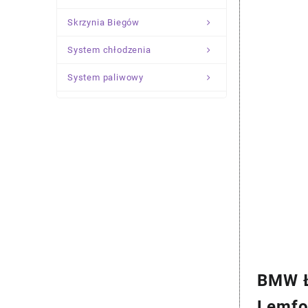
Skrzynia Biegów
System chłodzenia
System paliwowy
Układ Kierowniczy
Zawieszenie
BMW Ł
Lemfo