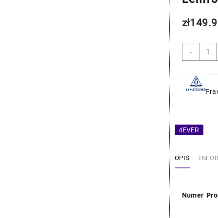
zł
149.9
ilość
-
BMW
Łączn
Stabil
-
Pra
Lemfo
31306
4EVER
OPIS
INFO
Numer Pro