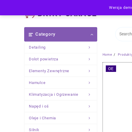
Skip
Wersja demo
to
content
Category
Detailing
Home
Produkt
Dolot powietrza
OE
Elementy Zewnętrzne
Hamulce
Klimatyzacja i Ogrzewanie
Napęd i oś
Oleje i Chemia
Silnik