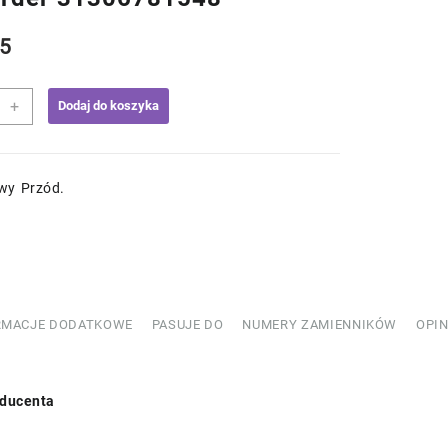
5
+
Dodaj do koszyka
ik
izatora
wy Przód.
rder
781548
RMACJE DODATKOWE
PASUJE DO
NUMERY ZAMIENNIKÓW
OPIN
ducenta