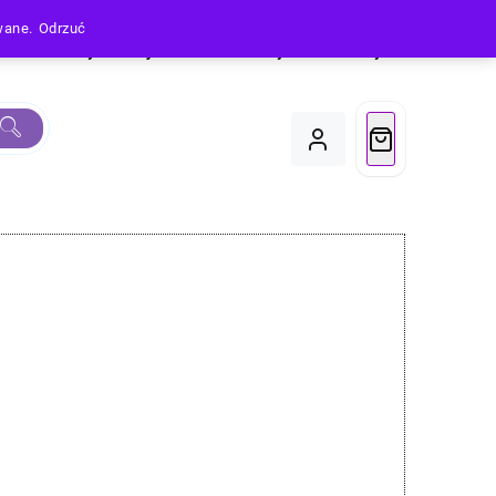
owane.
Odrzuć
Produkty
Moje Konto
Koszyk
Do Kasy