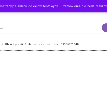
nstracyjna sklepu do celów testowych — zamówienia nie będą realiz
Strona Główna
y
BMW Łącznik Stabilizatora – Lemforder 31306781548