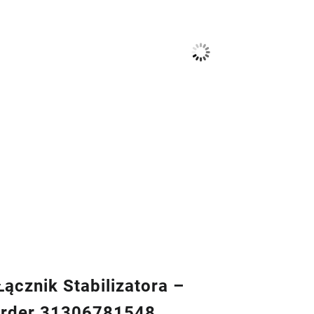
ącznik Stabilizatora –
rder 31306781548