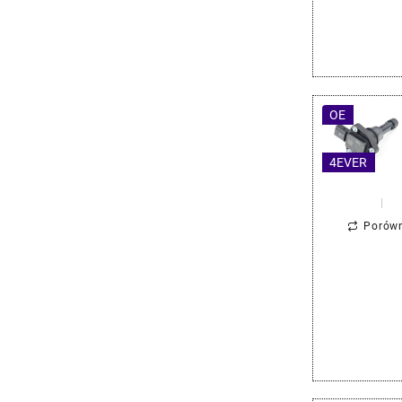
OE
4EVER
Porów