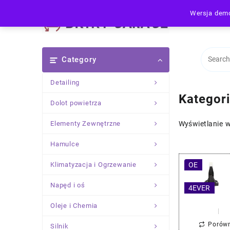
Skip
Wersja demo
to
content
Category
Detailing
Kategor
Dolot powietrza
Elementy Zewnętrzne
Wyświetlanie 
Hamulce
Klimatyzacja i Ogrzewanie
OE
Napęd i oś
4EVER
Oleje i Chemia
Porów
Silnik