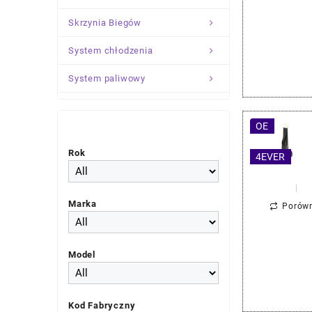
Skrzynia Biegów
System chłodzenia
System paliwowy
Układ Kierowniczy
OE
Zawieszenie
Rok
4EVER
Marka
Porów
Model
Kod Fabryczny