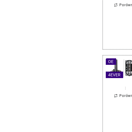
Porów
OE
4EVER
Porów