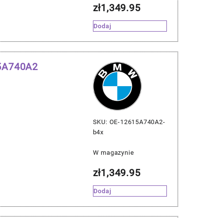
zł
1,349.95
Dodaj
15A740A2
SKU: OE-12615A740A2-
b4x
W magazynie
zł
1,349.95
Dodaj