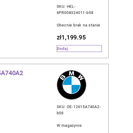
SKU: HEL-
6PR008324011-b58
Obecnie brak na stanie
zł
1,199.95
Dodaj
15A740A2
SKU: OE-12615A740A2-
b58
W magazynie