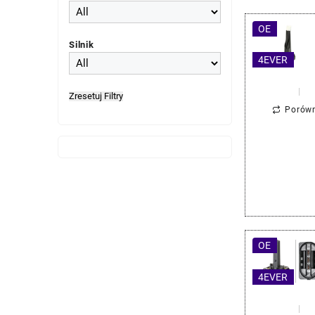
OE
Silnik
4EVER
Zresetuj Filtry
Porów
OE
4EVER