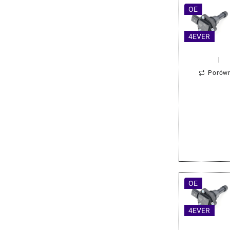
OE
4EVER
Porów
OE
4EVER