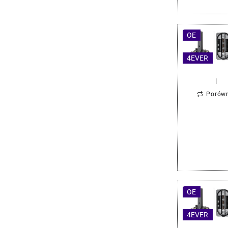
OE
4EVER
Porów
OE
4EVER