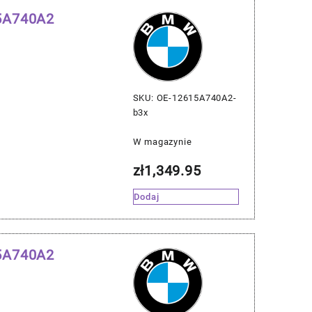
15A740A2
SKU: OE-12615A740A2-
b3x
W magazynie
zł
1,349.95
Dodaj
15A740A2