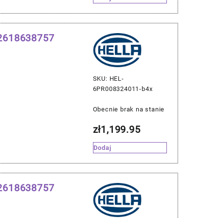
12618638757
SKU: HEL-
6PR008324011-b4x
Obecnie brak na stanie
zł
1,199.95
Dodaj
12618638757