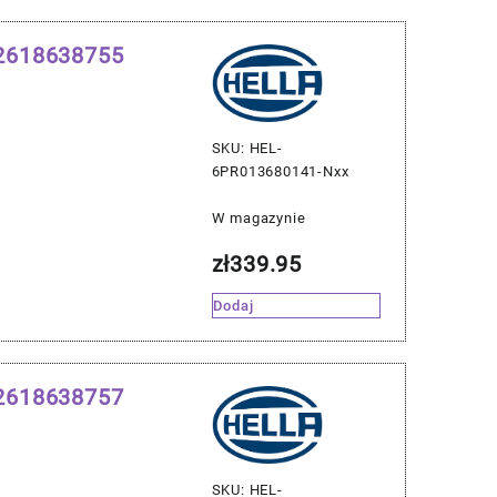
12618638755
SKU: HEL-
6PR013680141-Nxx
W magazynie
zł
339.95
Dodaj
12618638757
SKU: HEL-