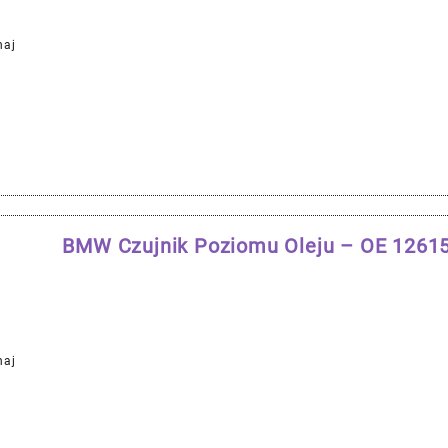
naj
BMW Czujnik Poziomu Oleju – OE 126
naj