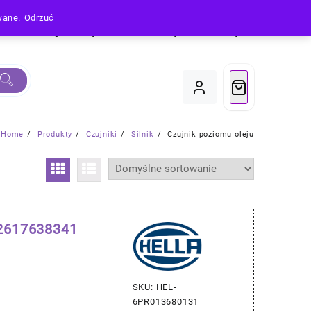
owane.
Odrzuć
Produkty
Moje Konto
Koszyk
Do Kasy
Home
Produkty
Czujniki
Silnik
Czujnik poziomu oleju
12617638341
SKU: HEL-
6PR013680131