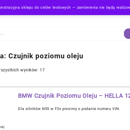
nstracyjna sklepu do celów testowych — zamówienia nie będą realiz
Strona Główna
ia:
Czujnik poziomu oleju
wszystkich wyników: 17
BMW Czujnik Poziomu Oleju – HELLA 
Dla silników N55 w F3x prosimy o podanie numeru VIN.
naj