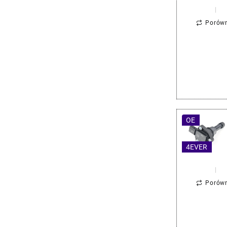
Porów
OE
4EVER
Porów