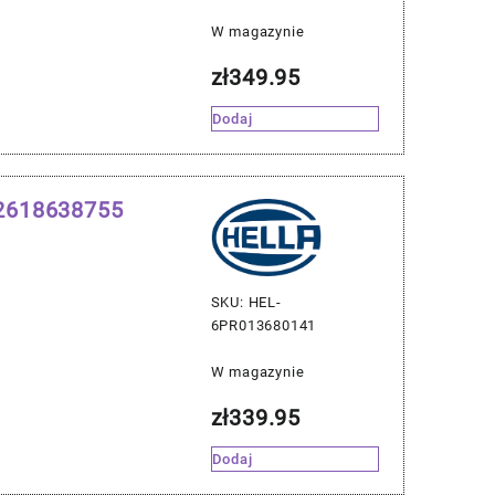
W magazynie
zł
349.95
Dodaj
12618638755
SKU: HEL-
6PR013680141
W magazynie
zł
339.95
Dodaj