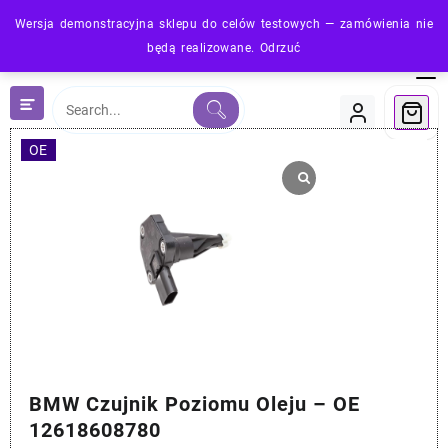
Skip
Wersja demonstracyjna sklepu do celów testowych — zamówienia nie
to
będą realizowane.
Odrzuć
content
OE
BMW Czujnik Poziomu Oleju – OE
12618608780