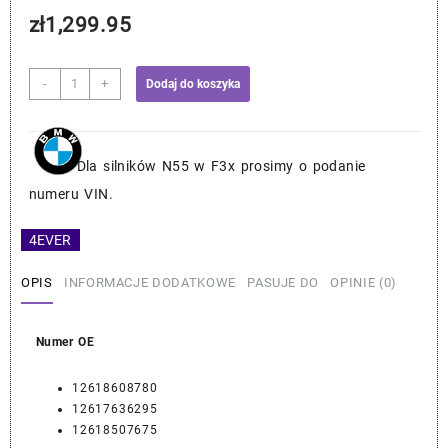
zł
1,299.95
ilość
-
+
Dodaj do koszyka
BMW
Czujnik
Poziomu
Oleju
Dla silników N55 w F3x prosimy o podanie
-
numeru VIN.
OE
12618608780
4EVER
OPIS
INFORMACJE DODATKOWE
PASUJE DO
OPINIE (0)
Numer OE
12618608780
12617636295
12618507675