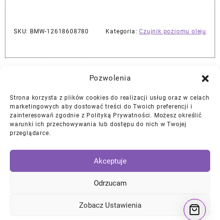
SKU:
BMW-12618608780
Kategoria:
Czujnik poziomu oleju
Najlepszej Jakości Części Samochodowe z Gwarancją Dożywotnią!*
Pozwolenia
Strona korzysta z plików cookies do realizacji usług oraz w celach
Gwarancja i Zwroty
marketingowych aby dostować treści do Twoich preferencji i
zainteresowań zgodnie z Polityką Prywatności. Możesz określić
warunki ich przechowywania lub dostępu do nich w Twojej
Polityka Prywatności
przeglądarce.
Regulamin
/
Ciasteczka
Akceptuje
Instagram
Facebook
YouTube
Mail
Odrzucam
Zobacz Ustawienia
© 2026
DKTNY Garage