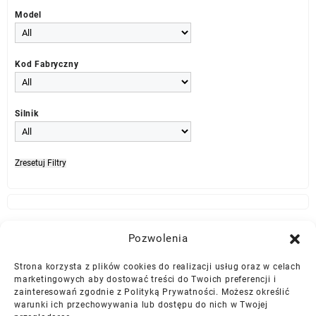
Model
Kod Fabryczny
Silnik
Zresetuj Filtry
Najlepszej Jakości Części Samochodowe z Gwarancją Dożywotnią!*
Pozwolenia
Strona korzysta z plików cookies do realizacji usług oraz w celach
Gwarancja i Zwroty
marketingowych aby dostować treści do Twoich preferencji i
zainteresowań zgodnie z Polityką Prywatności. Możesz określić
warunki ich przechowywania lub dostępu do nich w Twojej
Polityka Prywatności