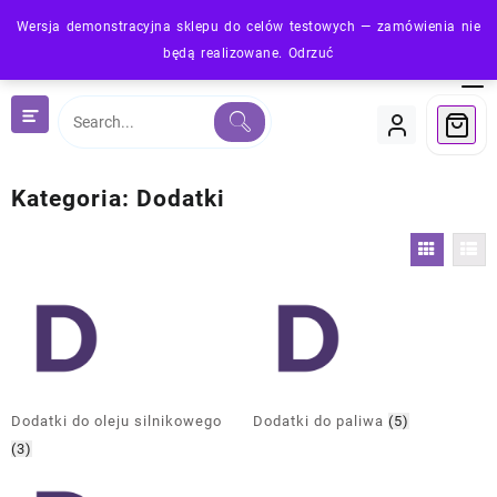
Skip
Wersja demonstracyjna sklepu do celów testowych — zamówienia nie
to
będą realizowane.
Odrzuć
content
Kategoria:
Dodatki
Dodatki do oleju silnikowego
Dodatki do paliwa
(5)
(3)