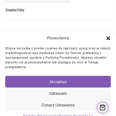
Zresetuj Filtry
Najlepszej Jakości Części Samochodowe z Gwarancją Dożywotnią!*
Pozwolenia
Strona korzysta z plików cookies do realizacji usług oraz w celach
Gwarancja i Zwroty
marketingowych aby dostować treści do Twoich preferencji i
zainteresowań zgodnie z Polityką Prywatności. Możesz określić
warunki ich przechowywania lub dostępu do nich w Twojej
Polityka Prywatności
przeglądarce.
Regulamin
/
Ciasteczka
Akceptuje
Instagram
Facebook
YouTube
Mail
Odrzucam
Zobacz Ustawienia
© 2026
DKTNY Garage
Designed by
Themehunk WordPress Theme