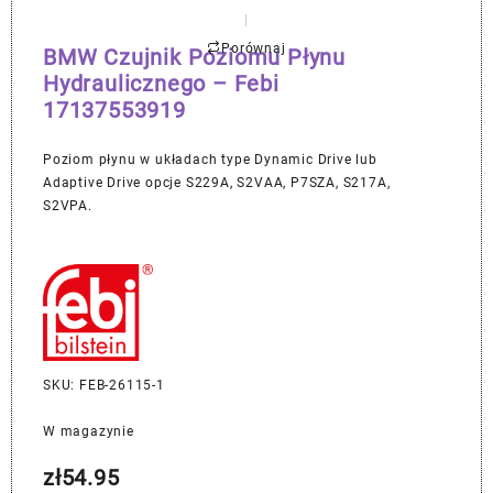
Porównaj
BMW Czujnik Poziomu Płynu
Hydraulicznego – Febi
17137553919
Poziom płynu w układach type Dynamic Drive lub
Adaptive Drive opcje S229A, S2VAA, P7SZA, S217A,
S2VPA.
SKU: FEB-26115-1
W magazynie
zł
54.95