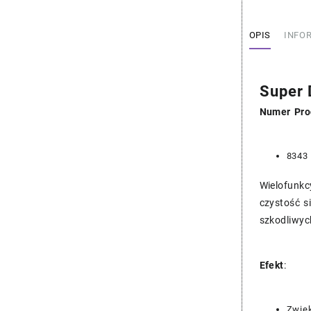
Moly
LM83
OPIS
INFO
Super 
Numer Pro
8343
Wielofunkc
czystość s
szkodliwyc
Efekt
:
Zwięk