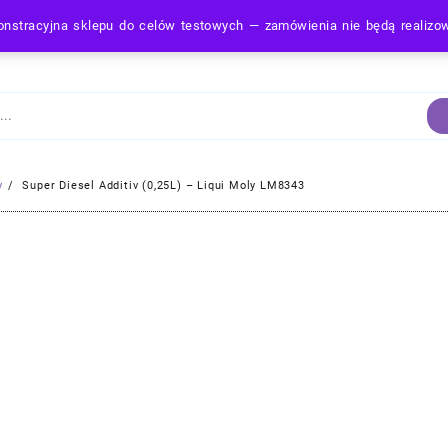
nstracyjna sklepu do celów testowych — zamówienia nie będą realiz
Strona Główna
y
Super Diesel Additiv (0,25L) – Liqui Moly LM8343