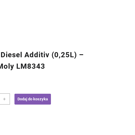
Diesel Additiv (0,25L) –
 Moly LM8343
+
Dodaj do koszyka
l
v
)