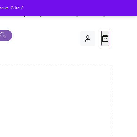
owane.
Odrzuć
Produkty
Moje Konto
Koszyk
Do Kasy