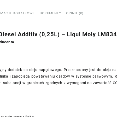
43
RMACJE DODATKOWE
DOKUMENTY
OPINIE (0)
Diesel Additiv (0,25L) – Liqui Moly LM83
ducenta
yjny dodatek do oleju napędowego. Przeznaczony jest do oleju n
ilnika i zapobiega powstawaniu osadów w systemie paliwowym. R
h substancji w granicach zgodnych z wymogami na zawartość CO
szenie mocy silnika