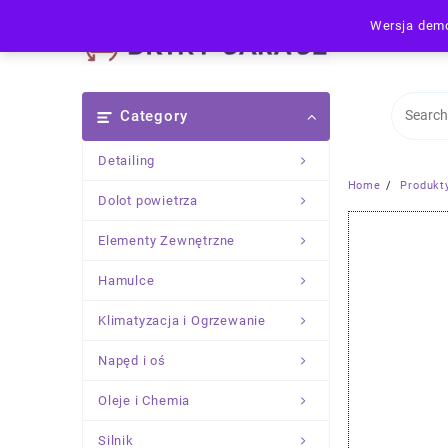
Skip
Wersja demo
to
content
Category
Detailing
Home
Produkt
Dolot powietrza
Elementy Zewnętrzne
Hamulce
Klimatyzacja i Ogrzewanie
Napęd i oś
Oleje i Chemia
Silnik