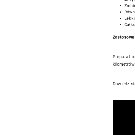
Zmni
Równ
Lekki
Całko
Zastosowa
Preparat n
kilometrów
Dowiedz si