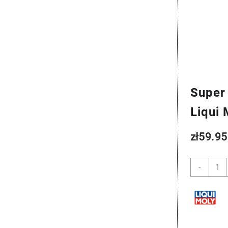
Super 
Liqui
zł
59.95
ilość
-
Super
Diese
Additi
(0,25L
-
Liqui