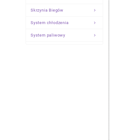
Skrzynia Biegów
System chłodzenia
System paliwowy
Układ Kierowniczy
Zawieszenie