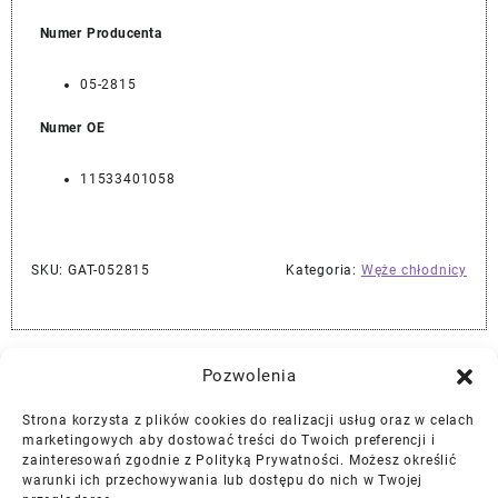
Numer Producenta
05-2815
Numer OE
11533401058
SKU:
GAT-052815
Kategoria:
Węże chłodnicy
Najlepszej Jakości Części Samochodowe z Gwarancją Dożywotnią!*
Pozwolenia
Strona korzysta z plików cookies do realizacji usług oraz w celach
Gwarancja i Zwroty
marketingowych aby dostować treści do Twoich preferencji i
zainteresowań zgodnie z Polityką Prywatności. Możesz określić
warunki ich przechowywania lub dostępu do nich w Twojej
Polityka Prywatności