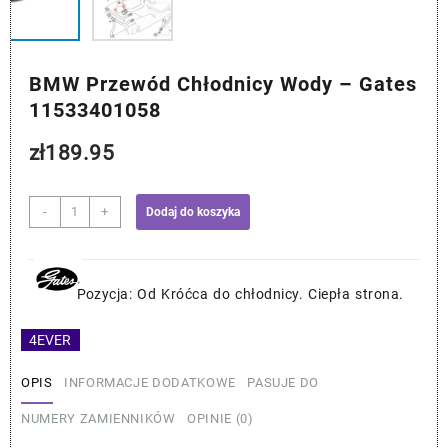
BMW Przewód Chłodnicy Wody – Gates
11533401058
zł
189.95
ilość
-
+
Dodaj do koszyka
BMW
Przewód
Chłodnicy
Wody
Pozycja: Od Króćca do chłodnicy. Ciepła strona.
-
Gates
4EVER
11533401058
OPIS
INFORMACJE DODATKOWE
PASUJE DO
NUMERY ZAMIENNIKÓW
OPINIE (0)