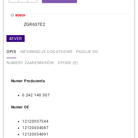
BMW
BMW
Zestaw
Świec
ZGR6STE2
Zapłonowych
(6
4EVER
Sztuk)
–
OPIS
INFORMACJE DODATKOWE
PASUJE DO
BOSCH
12120037244
NUMERY ZAMIENNIKÓW
OPINIE (0)
Numer Producenta
0 242 140 507
Numer OE
12120037244
12120034087
12120034091