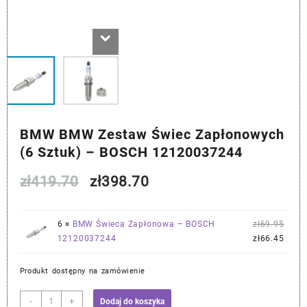
BMW BMW Zestaw Świec Zapłonowych
(6 Sztuk) – BOSCH 12120037244
Pierwotna
Aktualna
zł
419.70
zł
398.70
cena
cena
Pier
6 ×
BMW Świeca Zapłonowa – BOSCH
zł
69.95
wynosiła:
wynosi:
cena
Aktu
12120037244
zł
66.45
wynos
cena
zł419.70.
zł398.70.
zł69.
wynos
Produkt dostępny na zamówienie
zł66.
ilość
-
+
Dodaj do koszyka