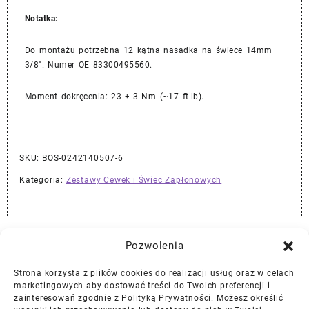
Notatka:
Do montażu potrzebna 12 kątna nasadka na świece 14mm
3/8″. Numer OE 83300495560.
Moment dokręcenia: 23 ± 3 Nm (~17 ft-lb).
SKU:
BOS-0242140507-6
Kategoria:
Zestawy Cewek i Świec Zapłonowych
Najlepszej Jakości Części Samochodowe z Gwarancją Dożywotnią!*
Pozwolenia
Strona korzysta z plików cookies do realizacji usług oraz w celach
Gwarancja i Zwroty
marketingowych aby dostować treści do Twoich preferencji i
zainteresowań zgodnie z Polityką Prywatności. Możesz określić