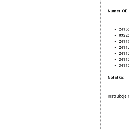
Numer OE
2415
83222
2411
2411
2411
24117
2411
Notatka:
Instrukcje