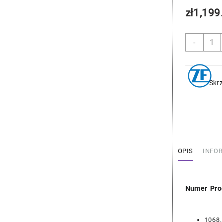
zł
1,199
ilość
-
BMW
Zest
do
Zmian
Skr
Oleju
w
Skrzy
–
ZF
24152
OPIS
INFO
Numer Pro
1068