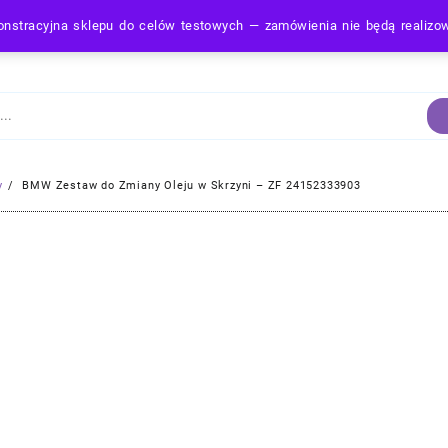
nstracyjna sklepu do celów testowych — zamówienia nie będą realiz
Strona Główna
y
BMW Zestaw do Zmiany Oleju w Skrzyni – ZF 24152333903