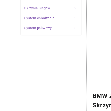
Skrzynia Biegów
System chłodzenia
System paliwowy
Układ Kierowniczy
Zawieszenie
BMW Z
Skrzy