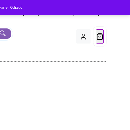
owane.
Odrzuć
Produkty
Moje Konto
Koszyk
Do Kasy