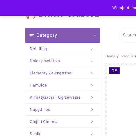
Skip
Wersja demo
to
content
Category
Detailing
Home
Produkt
Dolot powietrza
OE
Elementy Zewnętrzne
Hamulce
Klimatyzacja i Ogrzewanie
Napęd i oś
Oleje i Chemia
Silnik