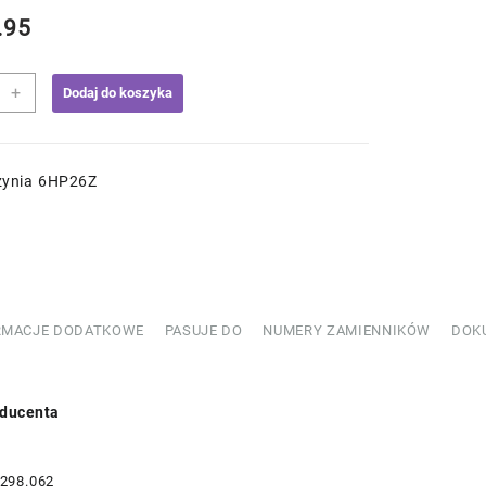
.95
+
Dodaj do koszyka
aw
y
zynia 6HP26Z
ni
333903
RMACJE DODATKOWE
PASUJE DO
NUMERY ZAMIENNIKÓW
DOK
ducenta
.298.062