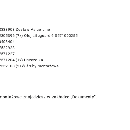
2333903 Zestaw Value Line
305396 (7x) Olej Lifeguard 6 S671090255
0403404
7522923
7571227
571204 (1x) Uszczelka
7552108 (21x) śruby montażowe
 montażowe znajedziesz w zakładce „Dokumenty”.