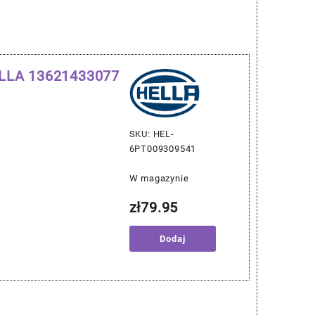
ELLA 13621433077
SKU: HEL-
6PT009309541
W magazynie
zł
79.95
Dodaj