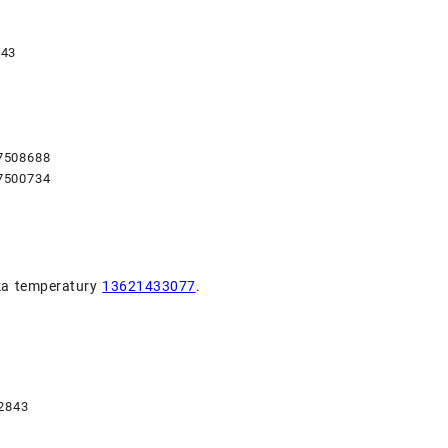
843
7508688
7500734
ka temperatury
13621433077
.
2843