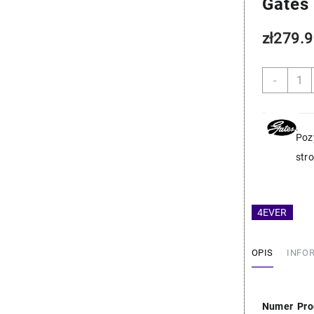
Gates
zł
279.9
ilość
-
BMW
Przew
Chłod
Wody
Poz
-
str
Gates
11537
4EVER
OPIS
INFO
Numer Pro