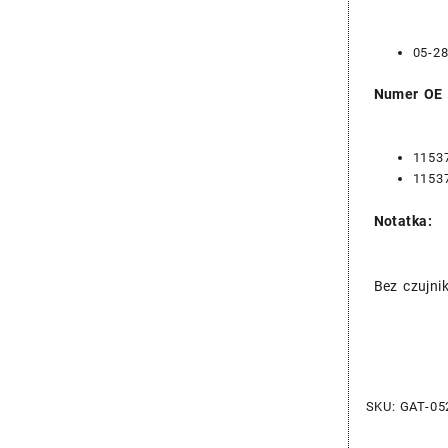
05-2
Numer OE
1153
1153
Notatka:
Bez czujni
SKU:
GAT-05