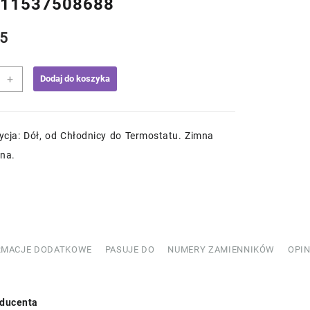
 11537508688
5
+
Dodaj do koszyka
ód
nicy
ycja: Dół, od Chłodnicy do Termostatu. Zimna
ona.
508688
RMACJE DODATKOWE
PASUJE DO
NUMERY ZAMIENNIKÓW
OPIN
ducenta