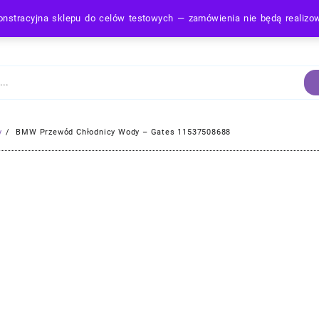
nstracyjna sklepu do celów testowych — zamówienia nie będą realiz
Strona Główna
y
BMW Przewód Chłodnicy Wody – Gates 11537508688