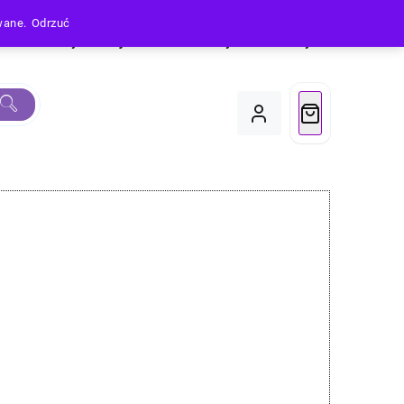
owane.
Odrzuć
Produkty
Moje Konto
Koszyk
Do Kasy