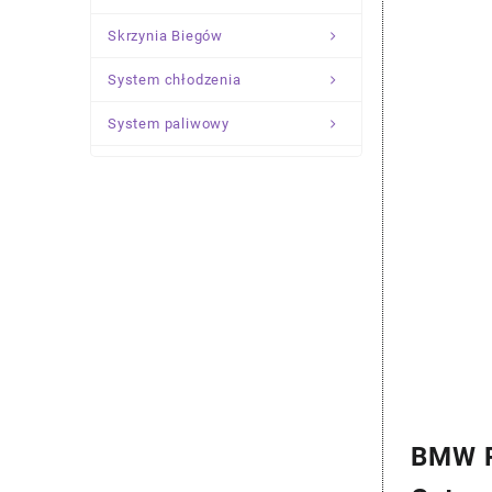
Skrzynia Biegów
System chłodzenia
System paliwowy
Układ Kierowniczy
Zawieszenie
BMW P