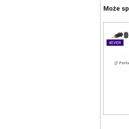
Może sp
4EVER
Poró