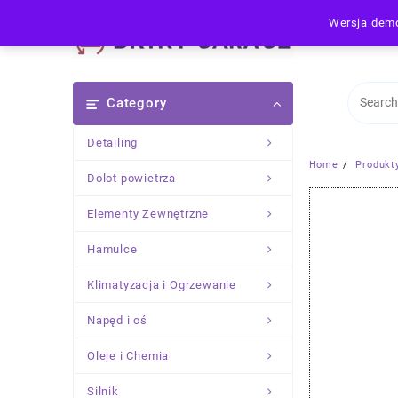
Skip
Wersja demo
to
content
Category
Detailing
Home
Produkt
Dolot powietrza
Elementy Zewnętrzne
Hamulce
Klimatyzacja i Ogrzewanie
Napęd i oś
Oleje i Chemia
Silnik