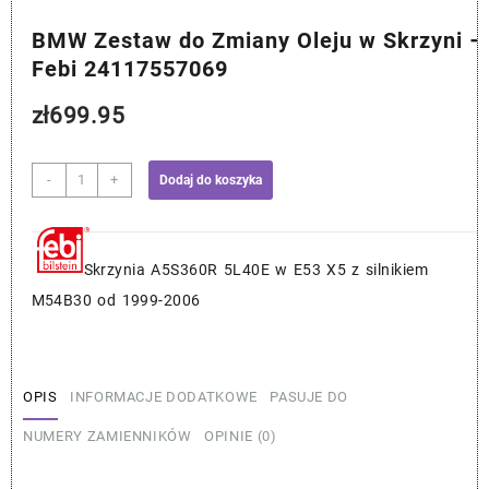
BMW Zestaw do Zmiany Oleju w Skrzyni –
Febi 24117557069
zł
699.95
ilość
-
+
Dodaj do koszyka
BMW
Zestaw
do
Zmiany
Skrzynia A5S360R 5L40E w E53 X5 z silnikiem
Oleju
M54B30 od 1999-2006
w
Skrzyni
–
Febi
OPIS
INFORMACJE DODATKOWE
PASUJE DO
24117557069
NUMERY ZAMIENNIKÓW
OPINIE (0)