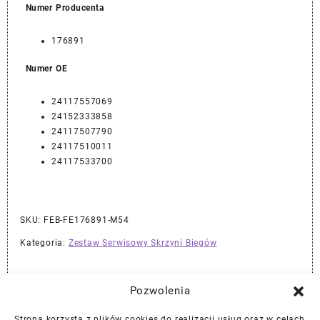
Numer Producenta
176891
Numer OE
24117557069
24152333858
24117507790
24117510011
24117533700
SKU:
FEB-FE176891-M54
Kategoria:
Zestaw Serwisowy Skrzyni Biegów
Pozwolenia
Najlepszej Jakości Części Samochodowe z Gwarancją Dożywotnią!*
Strona korzysta z plików cookies do realizacji usług oraz w celach