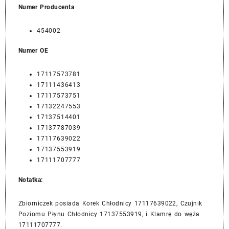
Numer Producenta
454002
Numer OE
17117573781
17111436413
17117573751
17132247553
17137514401
17137787039
17117639022
17137553919
17111707777
Notatka:
Zbiorniczek posiada Korek Chłodnicy 17117639022, Czujnik
Poziomu Płynu Chłodnicy 17137553919, i Klamrę do węża
17111707777.