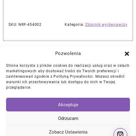
SKU:
NRF-454002
Kategoria:
Zbiornik wyrównawczy
Najlepszej Jakości Części Samochodowe z Gwarancją Dożywotnią!*
Pozwolenia
Strona korzysta z plików cookies do realizacji usług oraz w celach
Gwarancja i Zwroty
marketingowych aby dostować treści do Twoich preferencji i
zainteresowań zgodnie z Polityką Prywatności. Możesz określić
warunki ich przechowywania lub dostępu do nich w Twojej
Polityka Prywatności
przeglądarce.
Regulamin
/
Ciasteczka
Akceptuje
Instagram
Facebook
YouTube
Mail
Odrzucam
Zobacz Ustawienia
© 2026
DKTNY Garage