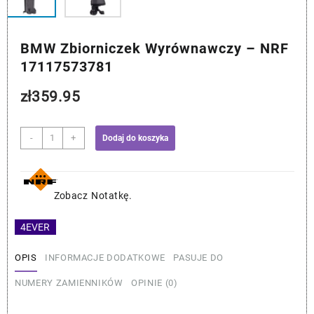
BMW Zbiorniczek Wyrównawczy – NRF
17117573781
zł
359.95
ilość
-
+
Dodaj do koszyka
BMW
Zbiorniczek
Wyrównawczy
-
Zobacz Notatkę.
NRF
17117573781
4EVER
OPIS
INFORMACJE DODATKOWE
PASUJE DO
NUMERY ZAMIENNIKÓW
OPINIE (0)