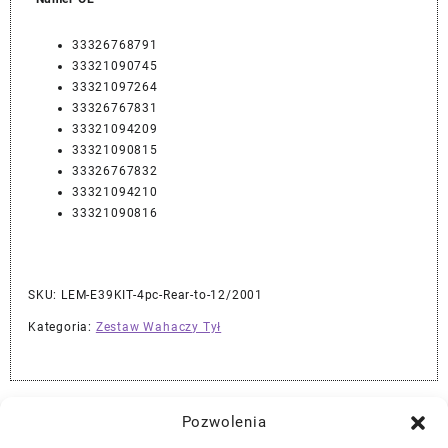
33326768791
33321090745
33321097264
33326767831
33321094209
33321090815
33326767832
33321094210
33321090816
SKU:
LEM-E39KIT-4pc-Rear-to-12/2001
Kategoria:
Zestaw Wahaczy Tył
Najlepszej Jakości Części Samochodowe z Gwarancją Dożywotnią!*
Pozwolenia