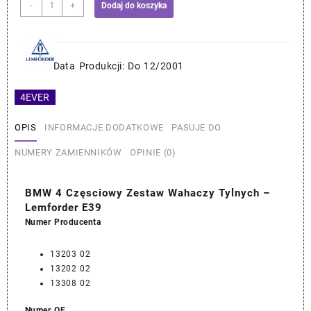
ilość
-
+
Dodaj do koszyka
BMW
4
Częsciowy
Zestaw
Data Produkcji: Do 12/2001
Wahaczy
Tylnych
4EVER
–
Lemforder
OPIS
INFORMACJE DODATKOWE
PASUJE DO
E39
NUMERY ZAMIENNIKÓW
OPINIE (0)
BMW 4 Częsciowy Zestaw Wahaczy Tylnych –
Lemforder E39
Numer Producenta
13203 02
13202 02
13308 02
Numer OE