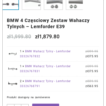
BMW 4 Częsciowy Zestaw Wahaczy
Tylnych – Lemforder E39
Pierwotna
Aktualna
zł
1,999.80
zł
1,879.80
cena
cena
Pier
1 ×
BMW Wahacz Tylny - Lemforder
zł
399.95
wynosiła:
wynosi:
cena
Aktu
33326767832
zł
375.95
wynos
cena
zł1,999.80.
zł1,879.80.
zł399
wynos
Pier
1 ×
BMW Wahacz Tylny - Lemforder
zł
399.95
zł375
cena
Aktu
33326767831
zł
375.95
wynos
cena
zł399
wynos
Pier
2 ×
BMW Wahacz Tylny - Lemforder
zł
599.95
zł375
cena
Aktu
33326768791
zł
563.95
wynos
cena
zł599
wynos
Produkt dostępny na zamówienie
zł563