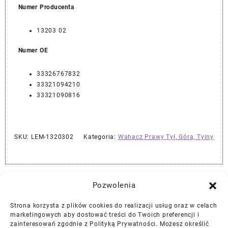
Numer Producenta
13203 02
Numer OE
33326767832
33321094210
33321090816
SKU:
LEM-1320302
Kategoria:
Wahacz Prawy Tył, Góra, Tylny
Najlepszej Jakości Części Samochodowe z Gwarancją Dożywotnią!*
Pozwolenia
Strona korzysta z plików cookies do realizacji usług oraz w celach
Gwarancja i Zwroty
marketingowych aby dostować treści do Twoich preferencji i
zainteresowań zgodnie z Polityką Prywatności. Możesz określić