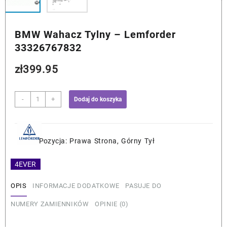
BMW Wahacz Tylny – Lemforder
33326767832
zł
399.95
ilość
-
+
Dodaj do koszyka
BMW
Wahacz
Tylny
-
Pozycja: Prawa Strona, Górny Tył
Lemforder
33326767832
4EVER
OPIS
INFORMACJE DODATKOWE
PASUJE DO
NUMERY ZAMIENNIKÓW
OPINIE (0)