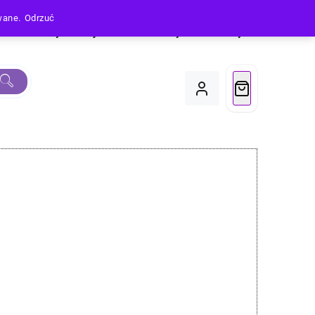
owane.
Odrzuć
Produkty
Moje Konto
Koszyk
Do Kasy