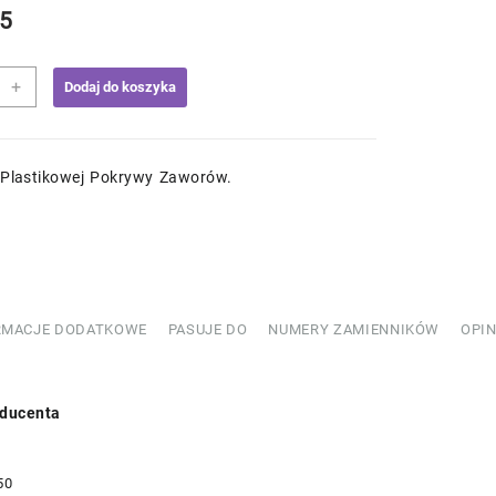
5
+
Dodaj do koszyka
aw
elek
wy
 Plastikowej Pokrywy Zaworów.
rów
582245
RMACJE DODATKOWE
PASUJE DO
NUMERY ZAMIENNIKÓW
OPIN
ducenta
50