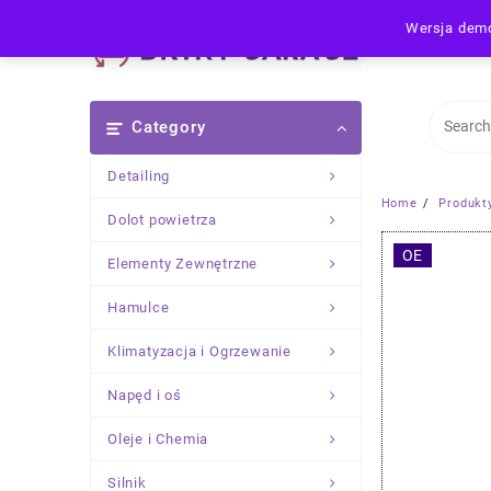
Skip
Wersja demo
to
content
Category
Detailing
Home
Produkt
Dolot powietrza
OE
Elementy Zewnętrzne
Hamulce
Klimatyzacja i Ogrzewanie
Napęd i oś
Oleje i Chemia
Silnik