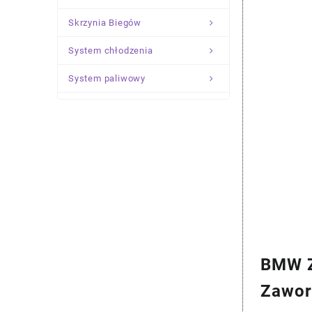
Skrzynia Biegów
System chłodzenia
System paliwowy
Układ Kierowniczy
Zawieszenie
BMW Z
Zawor