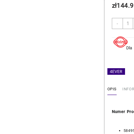
zł
144.9
ilość
-
BMW
Zest
Uszcz
Pokry
Dla
Zawo
-
Elring
4EVER
11127
OPIS
INFO
Numer Pro
5849