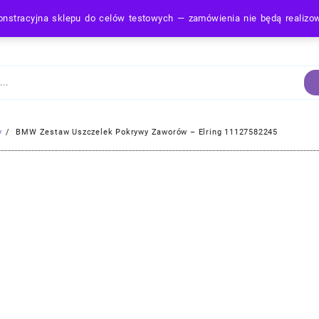
nstracyjna sklepu do celów testowych — zamówienia nie będą realiz
Strona Główna
y
BMW Zestaw Uszczelek Pokrywy Zaworów – Elring 11127582245