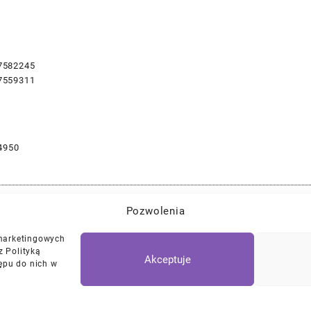
7582245
7559311
4950
Pozwolenia
Najlepszej Jakości Części Samochodowe z Gwarancją Dożywotnią!*
 marketingowych
z Polityką
Akceptuje
ępu do nich w
Polityka Prywatności
Regulamin
/
Ciasteczk