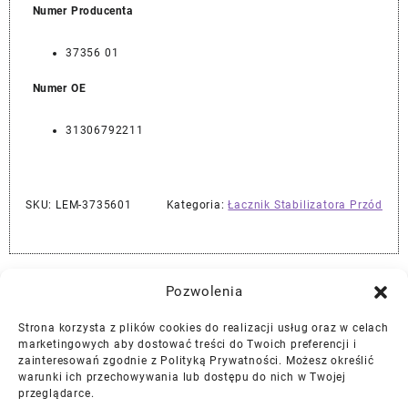
Numer Producenta
37356 01
Numer OE
31306792211
SKU:
LEM-3735601
Kategoria:
Łacznik Stabilizatora Przód
Najlepszej Jakości Części Samochodowe z Gwarancją Dożywotnią!*
Pozwolenia
Strona korzysta z plików cookies do realizacji usług oraz w celach
Gwarancja i Zwroty
marketingowych aby dostować treści do Twoich preferencji i
zainteresowań zgodnie z Polityką Prywatności. Możesz określić
warunki ich przechowywania lub dostępu do nich w Twojej
Polityka Prywatności
przeglądarce.