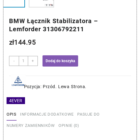
BMW Łącznik Stabilizatora –
Lemforder 31306792211
zł
144.95
ilość
-
+
Dodaj do koszyka
BMW
Łącznik
Stabilizatora
-
Pozycja: Przód. Lewa Strona.
Lemforder
31306792211
4EVER
OPIS
INFORMACJE DODATKOWE
PASUJE DO
NUMERY ZAMIENNIKÓW
OPINIE (0)