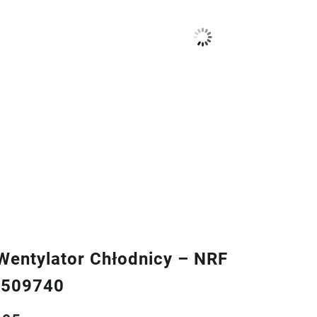
entylator Chłodnicy – NRF
8509740