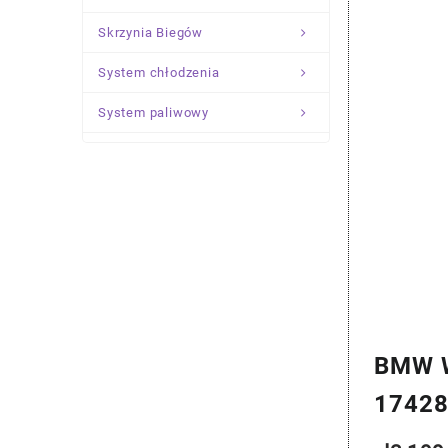
Skrzynia Biegów
System chłodzenia
System paliwowy
Układ Kierowniczy
Zawieszenie
BMW W
1742