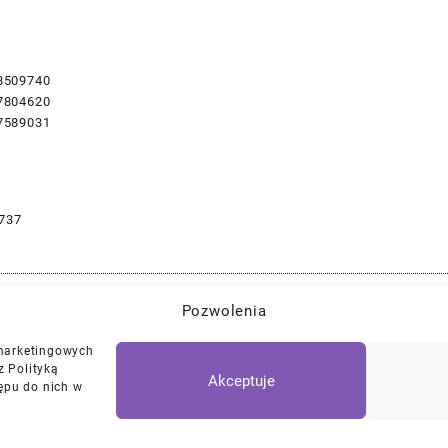
8509740
7804620
7589031
737
Pozwolenia
Najlepszej Jakości Części Samochodowe z Gwarancją Dożywotnią!*
 marketingowych
z Polityką
Akceptuje
ępu do nich w
Polityka Prywatności
Regulamin
/
Ciasteczk