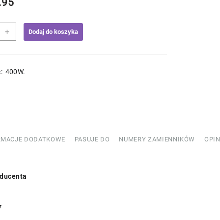
.95
+
Dodaj do koszyka
lator
nicy
: 400W.
509740
RMACJE DODATKOWE
PASUJE DO
NUMERY ZAMIENNIKÓW
OPIN
ducenta
7