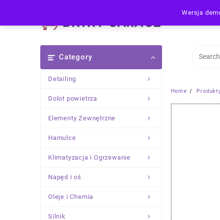
Skip
Wersja demo
to
content
Category
Detailing
Home
Produkt
Dolot powietrza
Elementy Zewnętrzne
Hamulce
Klimatyzacja i Ogrzewanie
Napęd i oś
Oleje i Chemia
Silnik