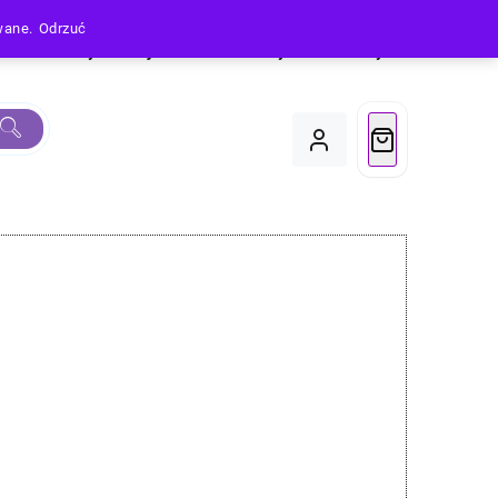
owane.
Odrzuć
Produkty
Moje Konto
Koszyk
Do Kasy