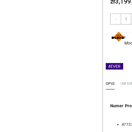
zł
3,199
ilość
-
BMW
Wenty
Chłod
-
Moc
NRF
17428
4EVER
OPIS
INFO
Numer Pro
4773