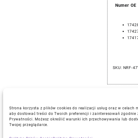
Numer OE
1742
1742
1741
SKU:
NRF-47
Strona korzysta z plików cookies do realizacji usług oraz w celach
aby dostować treści do Twoich preferencji i zainteresowań zgodnie 
Prywatności. Możesz określić warunki ich przechowywania lub dost
Gwarancja i Zwroty
Twojej przeglądarce.