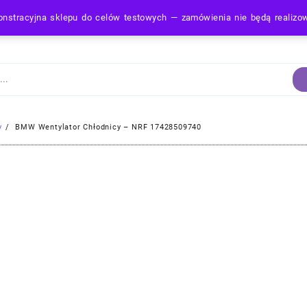
nstracyjna sklepu do celów testowych — zamówienia nie będą realiz
Strona Główna
y
BMW Wentylator Chłodnicy – NRF 17428509740