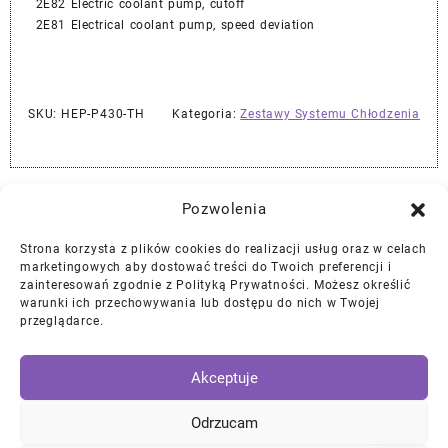
2E82 Electric coolant pump, cutoff
2E81 Electrical coolant pump, speed deviation
SKU:
HEP-P430-TH
Kategoria:
Zestawy Systemu Chłodzenia
Najlepszej Jakości Części Samochodowe z Gwarancją Dożywotnią!*
Pozwolenia
Strona korzysta z plików cookies do realizacji usług oraz w celach
Gwarancja i Zwroty
marketingowych aby dostować treści do Twoich preferencji i
zainteresowań zgodnie z Polityką Prywatności. Możesz określić
warunki ich przechowywania lub dostępu do nich w Twojej
Polityka Prywatności
przeglądarce.
Regulamin
/
Ciasteczka
Akceptuje
Instagram
Facebook
YouTube
Mail
Odrzucam