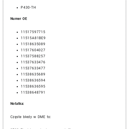
P430-TH
Numer OE
11517597715
11515A81BE9
11518635089
11517604027
11537588257
11537633476
11537633477
11538635689
11538636594
11538636595
11538648791
Notatka:
Częste błedy w DME to: