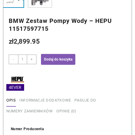
BMW Zestaw Pompy Wody – HEPU
11517597715
zł
2,899.95
ilość
-
+
Dodaj do koszyka
BMW
Zestaw
Pompy
Wody
4EVER
-
HEPU
OPIS
INFORMACJE DODATKOWE
PASUJE DO
11517597715
NUMERY ZAMIENNIKÓW
OPINIE (0)
Numer Producenta