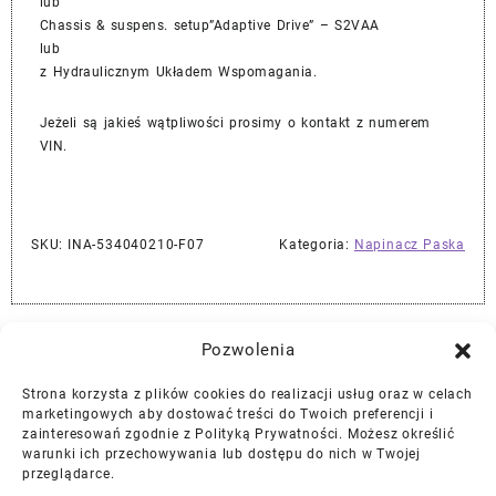
lub
Chassis & suspens. setup”Adaptive Drive” – S2VAA
lub
z Hydraulicznym Układem Wspomagania.
Jeżeli są jakieś wątpliwości prosimy o kontakt z numerem
VIN.
SKU:
INA-534040210-F07
Kategoria:
Napinacz Paska
Najlepszej Jakości Części Samochodowe z Gwarancją Dożywotnią!*
Pozwolenia
Strona korzysta z plików cookies do realizacji usług oraz w celach
Gwarancja i Zwroty
marketingowych aby dostować treści do Twoich preferencji i
zainteresowań zgodnie z Polityką Prywatności. Możesz określić
warunki ich przechowywania lub dostępu do nich w Twojej
Polityka Prywatności
przeglądarce.