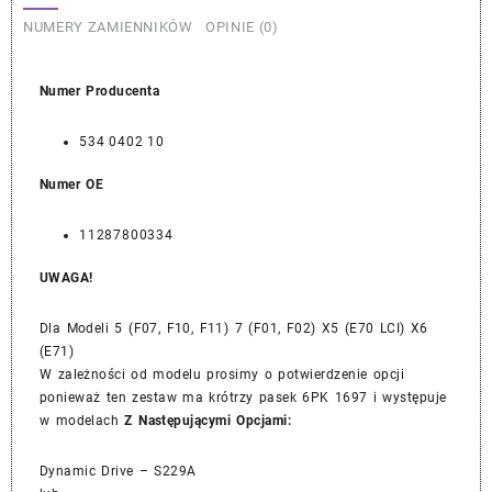
NUMERY ZAMIENNIKÓW
OPINIE (0)
Numer Producenta
534 0402 10
Numer OE
11287800334
UWAGA!
Dla Modeli 5 (F07, F10, F11) 7 (F01, F02) X5 (E70 LCI) X6
(E71)
W zależności od modelu prosimy o potwierdzenie opcji
ponieważ ten zestaw ma krótrzy pasek 6PK 1697 i występuje
w modelach
Z Następującymi Opcjami:
Dynamic Drive – S229A