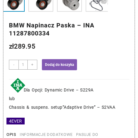
BMW Napinacz Paska – INA
11287800334
zł
289.95
ilość
-
+
Dodaj do koszyka
BMW
Napinacz
Paska
-
Dla Opcji: Dynamic Drive – S229A
INA
lub
11287800334
Chassis & suspens. setup”Adaptive Drive” – S2VAA
4EVER
OPIS
INFORMACJE DODATKOWE
PASUJE DO