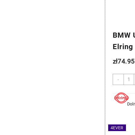
BMW U
Elrin
zł
74.95
ilość
-
BMW
Uszcz
Miski
Olejo
Dol
-
Elring
11137
4EVER