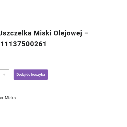
szczelka Miski Olejowej –
g 11137500261
+
Dodaj do koszyka
elka
wej
na Miska.
500261