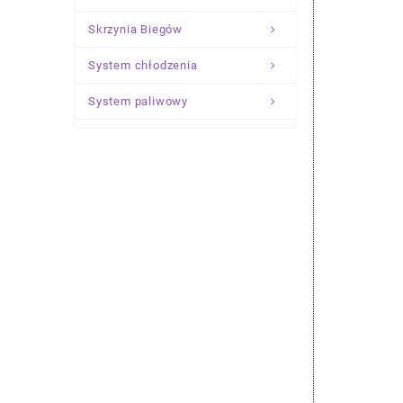
Skrzynia Biegów
System chłodzenia
System paliwowy
Układ Kierowniczy
Zawieszenie