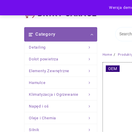
Skip
Wersja demo
to
content
Category
Detailing
Home
Produkt
Dolot powietrza
OEM
Elementy Zewnętrzne
Hamulce
Klimatyzacja i Ogrzewanie
Napęd i oś
Oleje i Chemia
Silnik