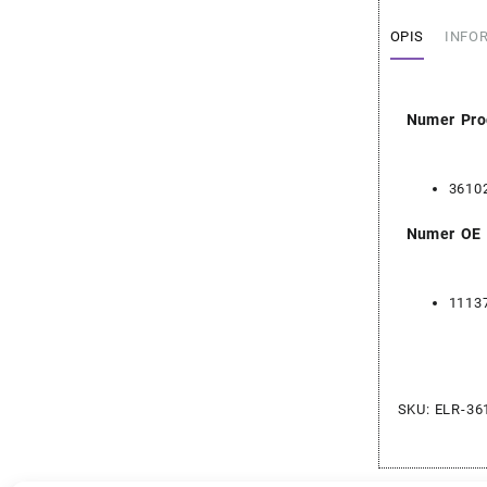
OPIS
INFO
Numer Pro
3610
Numer OE
1113
SKU:
ELR-36