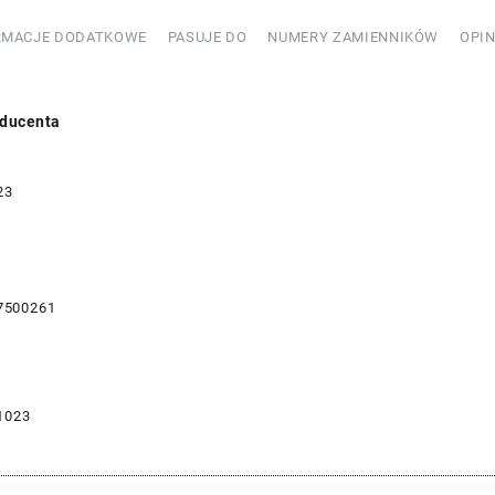
RMACJE DODATKOWE
PASUJE DO
NUMERY ZAMIENNIKÓW
OPIN
ducenta
23
7500261
1023