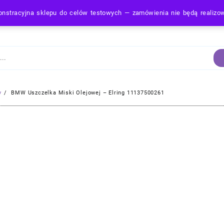
nstracyjna sklepu do celów testowych — zamówienia nie będą realiz
Strona Główna
y
BMW Uszczelka Miski Olejowej – Elring 11137500261