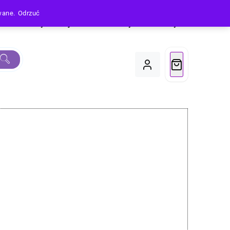
owane.
Odrzuć
Produkty
Moje Konto
Koszyk
Do Kasy