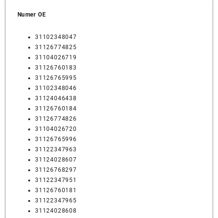
Numer OE
31102348047
31126774825
31104026719
31126760183
31126765995
31102348046
31124046438
31126760184
31126774826
31104026720
31126765996
31122347963
31124028607
31126768297
31122347951
31126760181
31122347965
31124028608