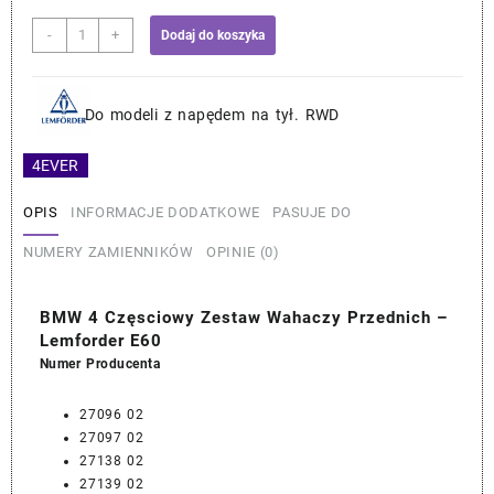
zł649
wynos
ilość
-
+
Dodaj do koszyka
zł610
BMW
4
Częsciowy
Do modeli z napędem na tył. RWD
Zestaw
Wahaczy
4EVER
Przednich
–
OPIS
INFORMACJE DODATKOWE
PASUJE DO
Lemforder
E60
NUMERY ZAMIENNIKÓW
OPINIE (0)
BMW 4 Częsciowy Zestaw Wahaczy Przednich –
Lemforder E60
Numer Producenta
27096 02
27097 02
27138 02
27139 02