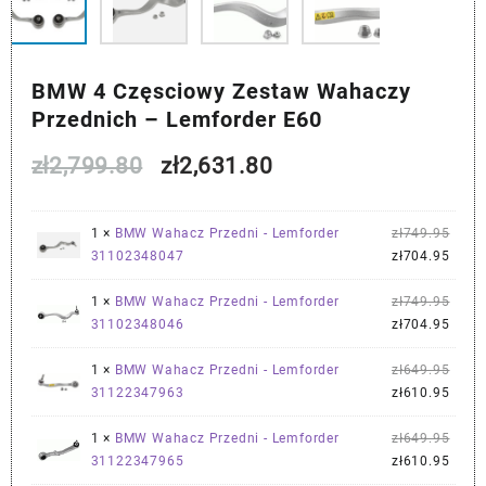
BMW 4 Częsciowy Zestaw Wahaczy
Przednich – Lemforder E60
Pierwotna
Aktualna
zł
2,799.80
zł
2,631.80
cena
cena
Pier
1 ×
BMW Wahacz Przedni - Lemforder
zł
749.95
wynosiła:
wynosi:
cena
Aktu
31102348047
zł
704.95
wynos
cena
zł2,799.80.
zł2,631.80.
zł749
wynos
Pier
1 ×
BMW Wahacz Przedni - Lemforder
zł
749.95
zł704
cena
Aktu
31102348046
zł
704.95
wynos
cena
zł749
wynos
Pier
1 ×
BMW Wahacz Przedni - Lemforder
zł
649.95
zł704
cena
Aktu
31122347963
zł
610.95
wynos
cena
zł649
wynos
Pier
1 ×
BMW Wahacz Przedni - Lemforder
zł
649.95
zł610
cena
Aktu
31122347965
zł
610.95
wynos
cena