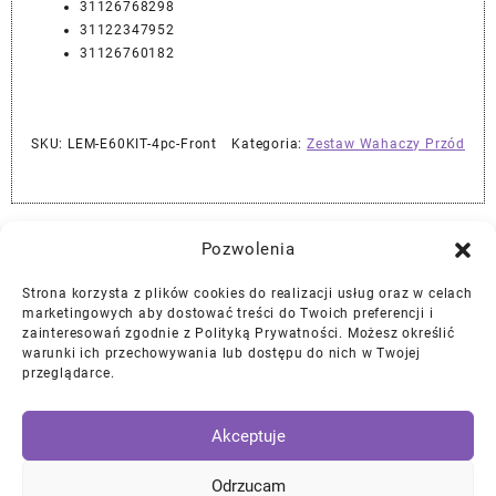
31126768298
31122347952
31126760182
SKU:
LEM-E60KIT-4pc-Front
Kategoria:
Zestaw Wahaczy Przód
Najlepszej Jakości Części Samochodowe z Gwarancją Dożywotnią!*
Pozwolenia
Strona korzysta z plików cookies do realizacji usług oraz w celach
Gwarancja i Zwroty
marketingowych aby dostować treści do Twoich preferencji i
zainteresowań zgodnie z Polityką Prywatności. Możesz określić
warunki ich przechowywania lub dostępu do nich w Twojej
Polityka Prywatności
przeglądarce.
Regulamin
/
Ciasteczka
Akceptuje
Instagram
Facebook
YouTube
Mail
Odrzucam