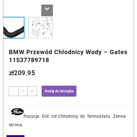
BMW Przewód Chłodnicy Wody – Gates
11537789718
zł
209.95
ilość
-
+
Dodaj do koszyka
BMW
Przewód
Chłodnicy
Wody
Pozycja: Dół, od Chłodnicy do Termostatu. Zimna
–
strona.
Gates
11537789718