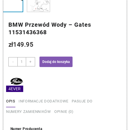
BMW Przewód Wody – Gates
11531436368
zł
149.95
ilość
-
+
Dodaj do koszyka
BMW
Przewód
Wody
-
4EVER
Gates
11531436368
OPIS
INFORMACJE DODATKOWE
PASUJE DO
NUMERY ZAMIENNIKÓW
OPINIE (0)
Numer Producenta