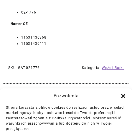
02-1776
Numer OE
11531436368
11531436411
SKU:
GAT-021776
Kategoria:
Węże i Rurki
Najlepszej Jakości Części Samochodowe z Gwarancją Dożywotnią!*
Pozwolenia
Strona korzysta z plików cookies do realizacji usług oraz w celach
Gwarancja i Zwroty
marketingowych aby dostować treści do Twoich preferencji i
zainteresowań zgodnie z Polityką Prywatności. Możesz określić
warunki ich przechowywania lub dostępu do nich w Twojej
Polityka Prywatności
przeglądarce.