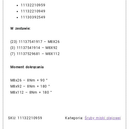
11132210959
11132210949
11130392549
W zestawie:
(23) 11137541917 – M8X26
(3) 11137541914 – M8X92
(7) 11137529681 – M8X112
Moment dokręcania
M8x26 – 8Nm + 90 °
M8x92 – 8Nm + 180 °
M8x112 – 8Nm + 180 °
SKU:
11132210959
Kategoria:
Śruby miski olejowej