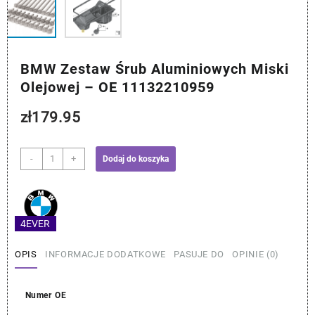
BMW Zestaw Śrub Aluminiowych Miski
Olejowej – OE 11132210959
zł
179.95
ilość
-
+
Dodaj do koszyka
BMW
Zestaw
Śrub
Aluminiowych
4EVER
Miski
Olejowej
OPIS
INFORMACJE DODATKOWE
PASUJE DO
OPINIE (0)
-
OE
11132210959
Numer OE