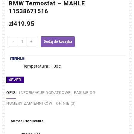
BMW Termostat – MAHLE
11538671516
zł
419.95
ilość
-
+
Dodaj do koszyka
BMW
Termostat
-
MAHLE
Temperatura: 103c
11538671516
4EVER
OPIS
INFORMACJE DODATKOWE
PASUJE DO
NUMERY ZAMIENNIKÓW
OPINIE (0)
Numer Producenta