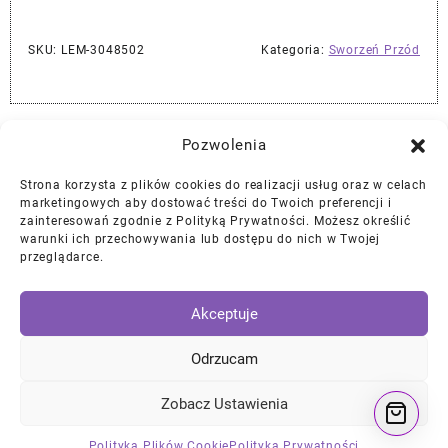
SKU:
LEM-3048502
Kategoria:
Sworzeń Przód
Najlepszej Jakości Części Samochodowe z Gwarancją Dożywotnią!*
Pozwolenia
Strona korzysta z plików cookies do realizacji usług oraz w celach
Gwarancja i Zwroty
marketingowych aby dostować treści do Twoich preferencji i
zainteresowań zgodnie z Polityką Prywatności. Możesz określić
warunki ich przechowywania lub dostępu do nich w Twojej
Polityka Prywatności
przeglądarce.
Regulamin
/
Ciasteczka
Akceptuje
Instagram
Facebook
YouTube
Mail
Odrzucam
Zobacz Ustawienia
© 2026
DKTNY Garage
Designed by
Themehunk WordPress Theme
Polityka Plików Cookie
Polityka Prywatności