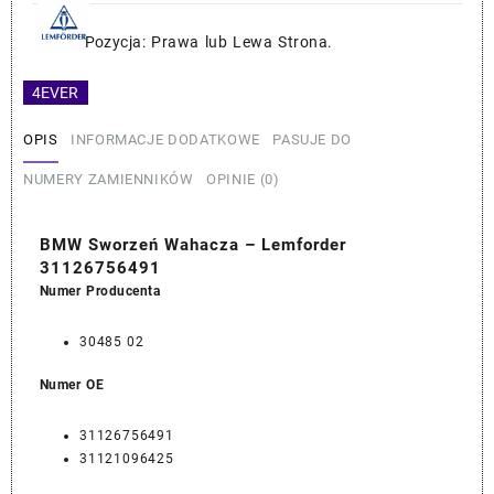
Wahacza
-
Pozycja: Prawa lub Lewa Strona.
Lemforder
31126756491
4EVER
OPIS
INFORMACJE DODATKOWE
PASUJE DO
NUMERY ZAMIENNIKÓW
OPINIE (0)
BMW Sworzeń Wahacza – Lemforder
31126756491
Numer Producenta
30485 02
Numer OE
31126756491
31121096425