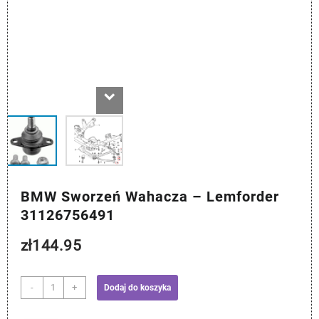
BMW Sworzeń Wahacza – Lemforder
31126756491
zł
144.95
ilość
-
+
Dodaj do koszyka
BMW
Sworzeń