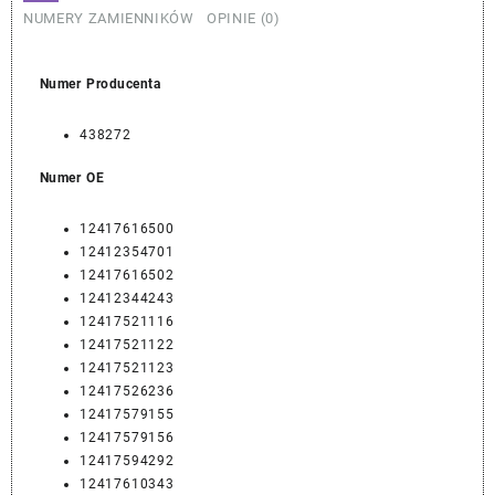
NUMERY ZAMIENNIKÓW
OPINIE (0)
Numer Producenta
438272
Numer OE
12417616500
12412354701
12417616502
12412344243
12417521116
12417521122
12417521123
12417526236
12417579155
12417579156
12417594292
12417610343