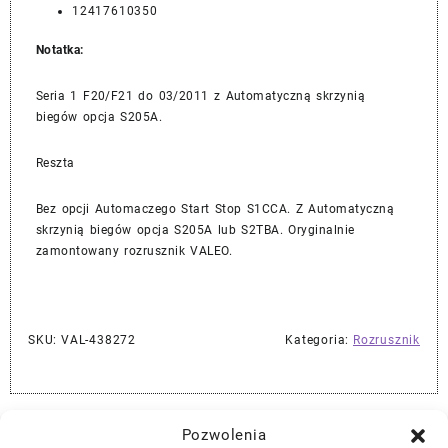
12417610350
Notatka:
Seria 1 F20/F21 do 03/2011 z Automatyczną skrzynią
biegów opcja S205A.
Reszta
Bez opcji Automaczego Start Stop S1CCA. Z Automatyczną
skrzynią biegów opcja S205A lub S2TBA. Oryginalnie
zamontowany rozrusznik VALEO.
SKU:
VAL-438272
Kategoria:
Rozrusznik
Najlepszej Jakości Części Samochodowe z Gwarancją Dożywotnią!*
Pozwolenia