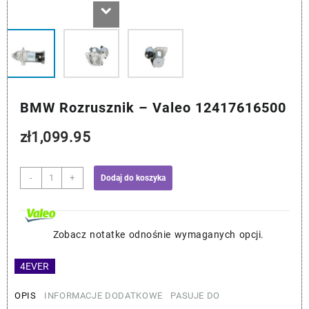
BMW Rozrusznik – Valeo 12417616500
zł
1,099.95
ilość
-
+
Dodaj do koszyka
BMW
Rozrusznik
-
Valeo
Zobacz notatke odnośnie wymaganych opcji.
12417616500
4EVER
OPIS
INFORMACJE DODATKOWE
PASUJE DO