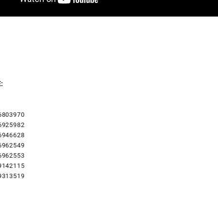
:
6803970
6925982
6946628
6962549
6962553
9142115
9313519