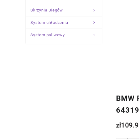
Skrzynia Biegów
System chłodzenia
System paliwowy
Układ Kierowniczy
Zawieszenie
BMW F
6431
zł
109.9