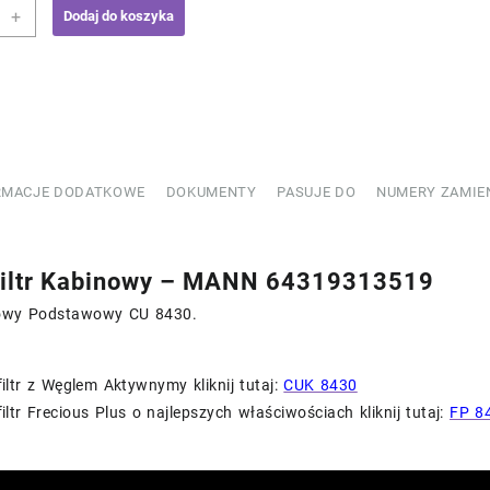
+
Dodaj do koszyka
owy
N
313519
RMACJE DODATKOWE
DOKUMENTY
PASUJE DO
NUMERY ZAMIE
iltr Kabinowy – MANN 64319313519
inowy Podstawowy CU 8430.
filtr z Węglem Aktywnymy kliknij tutaj:
CUK 8430
iltr Frecious Plus o najlepszych właściwościach kliknij tutaj:
FP 8