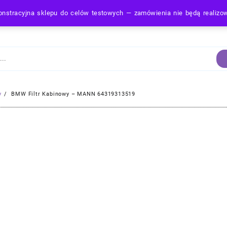
nstracyjna sklepu do celów testowych — zamówienia nie będą realiz
Strona Główna
y
BMW Filtr Kabinowy – MANN 64319313519