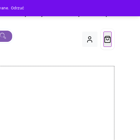
owane.
Odrzuć
Produkty
Moje Konto
Koszyk
Do Kasy