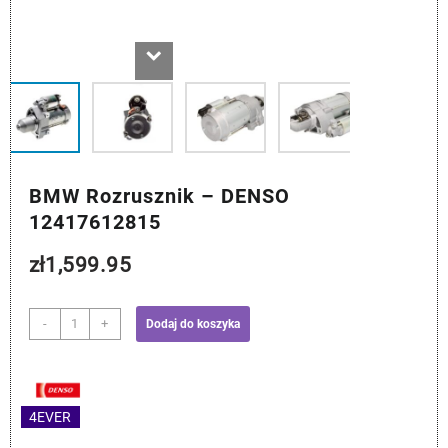
BMW Rozrusznik – DENSO
12417612815
zł
1,599.95
ilość
-
+
Dodaj do koszyka
BMW
Rozrusznik
-
DENSO
4EVER
12417612815