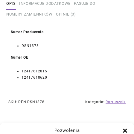
OPIS
INFORMACJE DODATKOWE
PASUJE DO
NUMERY ZAMIENNIKÓW
OPINIE (0)
Numer Producenta
DSN1378
Numer OE
12417612815
12417618620
SKU:
DEN-DSN1378
Kategoria:
Rozrusznik
Najlepszej Jakości Części Samochodowe z Gwarancją Dożywotnią!*
Pozwolenia