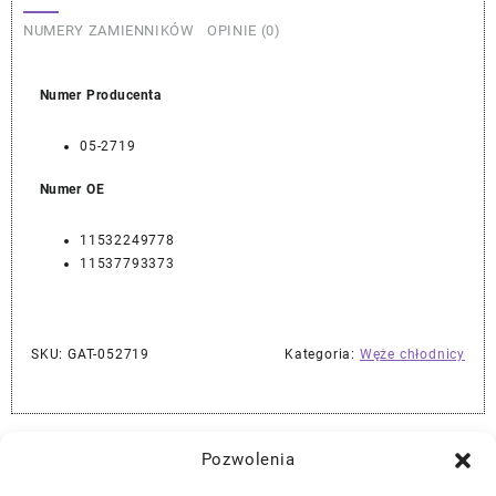
NUMERY ZAMIENNIKÓW
OPINIE (0)
Numer Producenta
05-2719
Numer OE
11532249778
11537793373
SKU:
GAT-052719
Kategoria:
Węże chłodnicy
Najlepszej Jakości Części Samochodowe z Gwarancją Dożywotnią!*
Pozwolenia