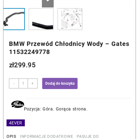
BMW Przewód Chłodnicy Wody – Gates
11532249778
zł
299.95
ilość
-
+
Dodaj do koszyka
BMW
Przewód
Chłodnicy
Wody
Pozycja: Góra. Gorąca strona.
–
Gates
4EVER
11532249778
OPIS
INFORMACJE DODATKOWE
PASUJE DO