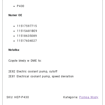
P430
Numer OE
11517597715
11515A81BE9
11518635089
11517604027
Notatka:
Częste błedy w DME to:
2E82 Electric coolant pump, cutoff
2E81 Electrical coolant pump, speed deviation
SKU:
HEP-P430
Kategoria:
Pompa Wody