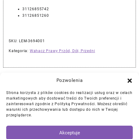
31126855742
31126851260
SKU:
LEM-3694001
Kategoria:
Wahacz Prawy Przód, Dół, Przedni
Najlepszej Jakości Części Samochodowe z Gwarancją Dożywotnią!*
Pozwolenia
Strona korzysta z plików cookies do realizacji usług oraz w celach
Gwarancja i Zwroty
marketingowych aby dostować treści do Twoich preferencji i
zainteresowań zgodnie z Polityką Prywatności. Możesz określić
warunki ich przechowywania lub dostępu do nich w Twojej
Polityka Prywatności
przeglądarce.
Regulamin
/
Ciasteczka
Akceptuje