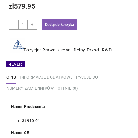
zł
579.95
ilość
-
+
Dodaj do koszyka
BMW
Wahacz
Przedni
-
Pozycja: Prawa strona. Dolny Przód. RWD
Lemforder
31126855742
4EVER
OPIS
INFORMACJE DODATKOWE
PASUJE DO
NUMERY ZAMIENNIKÓW
OPINIE (0)
Numer Producenta
36940 01
Numer OE