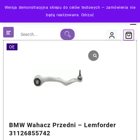
Skip
Wersja demonstracyjna sklepu do celów testowych — zamówienia nie
to
będą realizowane.
Odrzuć
content
OE
BMW Wahacz Przedni – Lemforder
31126855742