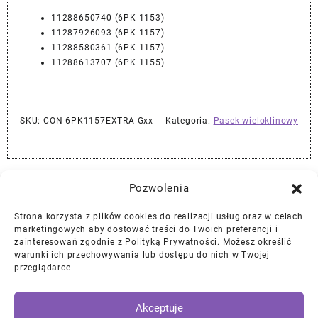
11288650740 (6PK 1153)
11287926093 (6PK 1157)
11288580361 (6PK 1157)
11288613707 (6PK 1155)
SKU:
CON-6PK1157EXTRA-Gxx
Kategoria:
Pasek wieloklinowy
Najlepszej Jakości Części Samochodowe z Gwarancją Dożywotnią!*
Pozwolenia
Strona korzysta z plików cookies do realizacji usług oraz w celach
Gwarancja i Zwroty
marketingowych aby dostować treści do Twoich preferencji i
zainteresowań zgodnie z Polityką Prywatności. Możesz określić
warunki ich przechowywania lub dostępu do nich w Twojej
Polityka Prywatności
przeglądarce.
Regulamin
/
Ciasteczka
Akceptuje