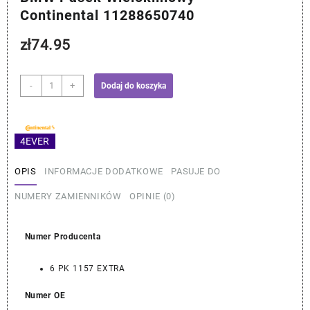
Continental 11288650740
zł
74.95
ilość
-
+
Dodaj do koszyka
BMW
Pasek
Wieloklinowy
-
4EVER
Continental
11288650740
OPIS
INFORMACJE DODATKOWE
PASUJE DO
NUMERY ZAMIENNIKÓW
OPINIE (0)
Numer Producenta
6 PK 1157 EXTRA
Numer OE