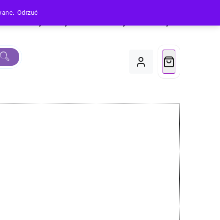
owane.
Odrzuć
Produkty
Moje Konto
Koszyk
Do Kasy