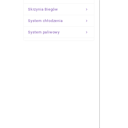
Skrzynia Biegów
System chłodzenia
System paliwowy
Układ Kierowniczy
Zawieszenie