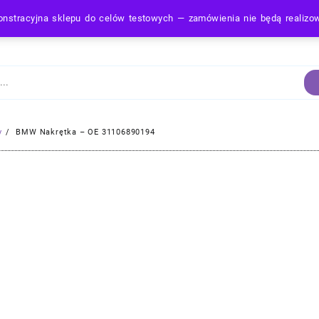
nstracyjna sklepu do celów testowych — zamówienia nie będą realiz
Strona Główna
y
BMW Nakrętka – OE 31106890194