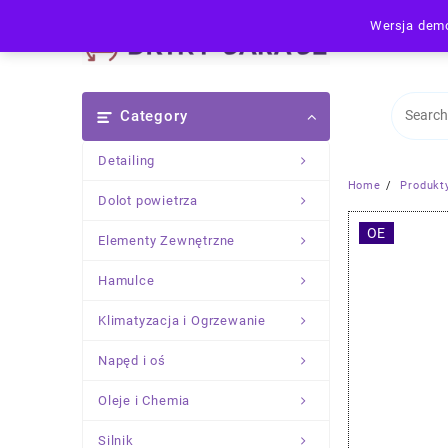
Skip
Wersja demo
to
content
Category
Detailing
Home
Produkt
Dolot powietrza
OE
Elementy Zewnętrzne
Hamulce
Klimatyzacja i Ogrzewanie
Napęd i oś
Oleje i Chemia
Silnik