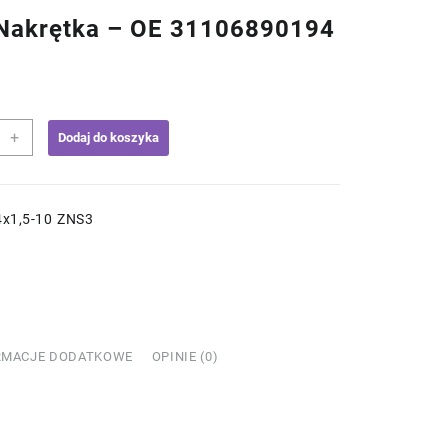
akrętka – OE 31106890194
+
Dodaj do koszyka
tka
x1,5-10 ZNS3
890194
RMACJE DODATKOWE
OPINIE (0)