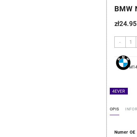
BMW N
zł
24.95
ilość
-
BMW
Nakrę
-
OE
M14
31106
4EVER
OPIS
INFO
Numer OE