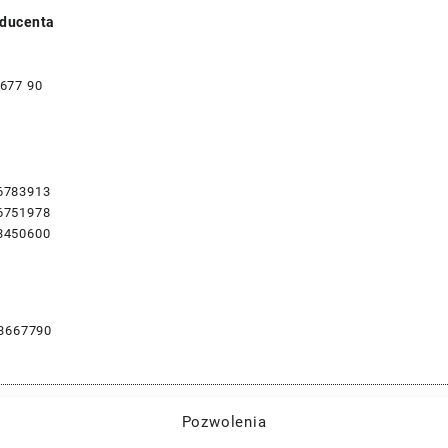
ducenta
677 90
6783913
6751978
3450600
3667790
Pozwolenia