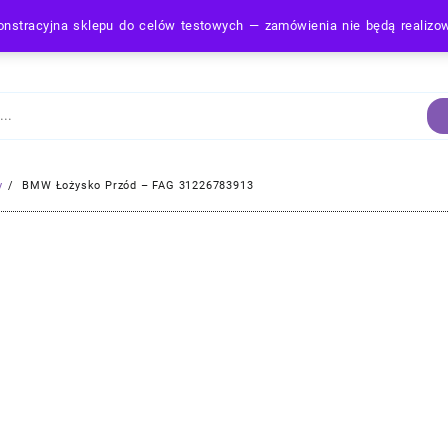
nstracyjna sklepu do celów testowych — zamówienia nie będą realiz
Strona Główna
y
BMW Łożysko Przód – FAG 31226783913