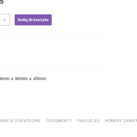
5
+
Dodaj do koszyka
ko
783913
 49mm x 90mm x 45mm
RMACJE DODATKOWE
DOKUMENTY
PASUJE DO
NUMERY ZAMIE