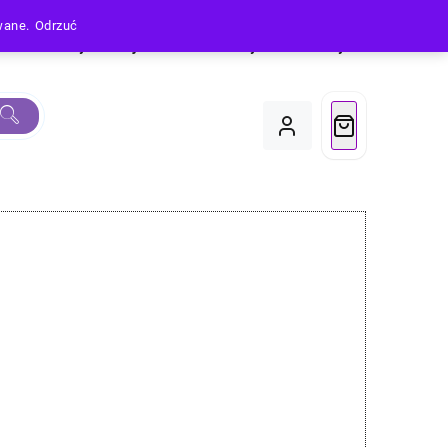
owane.
Odrzuć
Produkty
Moje Konto
Koszyk
Do Kasy