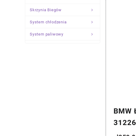
Skrzynia Biegów
System chłodzenia
System paliwowy
Układ Kierowniczy
Zawieszenie
BMW Ł
3122