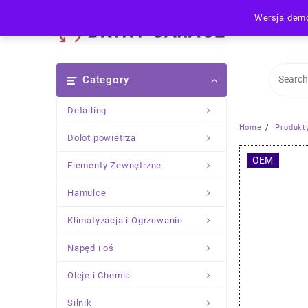
Skip
Wersja demo
to
content
Category
Detailing
Home
Produkt
Dolot powietrza
OEM
Elementy Zewnętrzne
Hamulce
Klimatyzacja i Ogrzewanie
Napęd i oś
Oleje i Chemia
Silnik