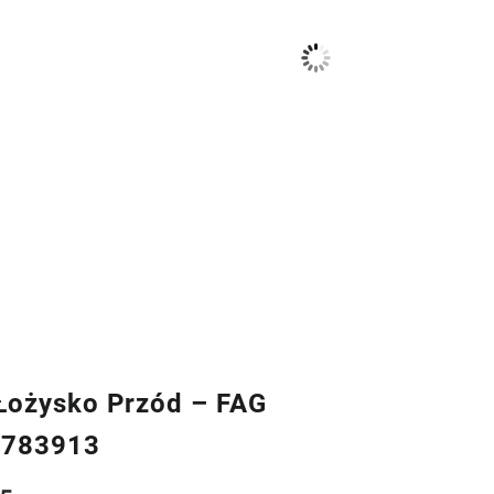
ożysko Przód – FAG
6783913