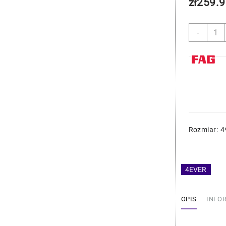
zł
259.9
ilość
-
BMW
Łożys
Przód
-
FAG
31226
Rozmiar:
4EVER
OPIS
INFO