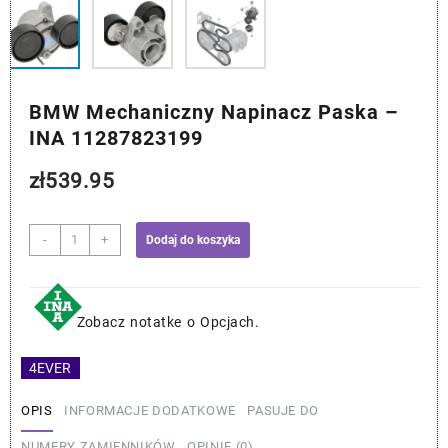
BMW Mechaniczny Napinacz Paska –
INA 11287823199
zł
539.95
ilość
-
+
Dodaj do koszyka
BMW
Mechaniczny
Napinacz
Paska
Zobacz notatke o Opcjach.
-
INA
4EVER
11287823199
OPIS
INFORMACJE DODATKOWE
PASUJE DO
NUMERY ZAMIENNIKÓW
OPINIE (0)