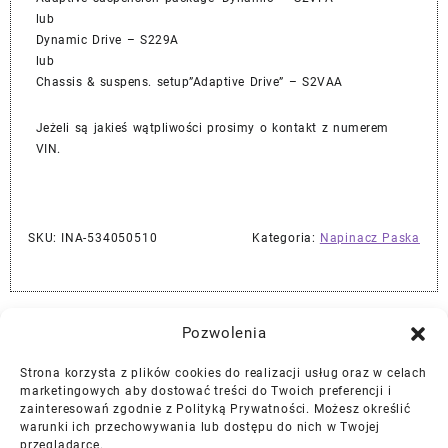
lub
Dynamic Drive – S229A
lub
Chassis & suspens. setup”Adaptive Drive” – S2VAA
Jeżeli są jakieś wątpliwości prosimy o kontakt z numerem
VIN.
SKU:
INA-534050510
Kategoria:
Napinacz Paska
Najlepszej Jakości Części Samochodowe z Gwarancją Dożywotnią!*
Pozwolenia
Strona korzysta z plików cookies do realizacji usług oraz w celach
Gwarancja i Zwroty
marketingowych aby dostować treści do Twoich preferencji i
zainteresowań zgodnie z Polityką Prywatności. Możesz określić
warunki ich przechowywania lub dostępu do nich w Twojej
Polityka Prywatności
przeglądarce.