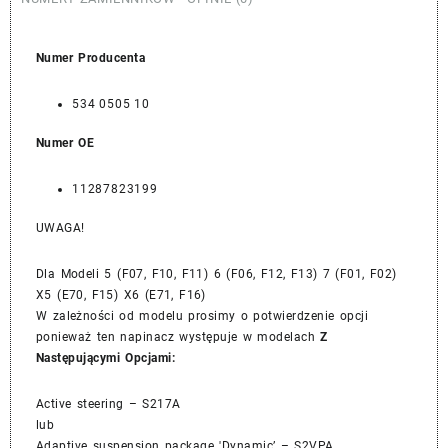
Numer Producenta
534 0505 10
Numer OE
11287823199
UWAGA!
Dla Modeli 5 (F07, F10, F11) 6 (F06, F12, F13) 7 (F01, F02)
X5 (E70, F15) X6 (E71, F16)
W zależności od modelu prosimy o potwierdzenie opcji
ponieważ ten napinacz występuje w modelach
Z
Następującymi Opcjami:
Active steering – S217A
lub
Adaptive suspension package 'Dynamic’ – S2VPA