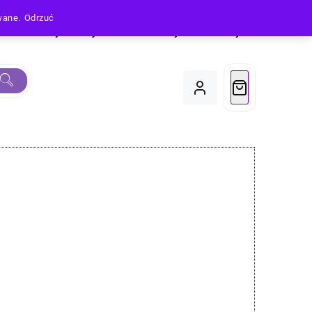
owane.
Odrzuć
Produkty
Moje Konto
Koszyk
Do Kasy