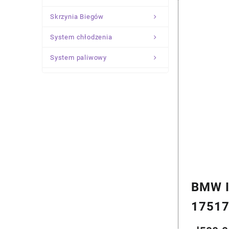
Skrzynia Biegów
System chłodzenia
System paliwowy
Układ Kierowniczy
Zawieszenie
BMW I
1751