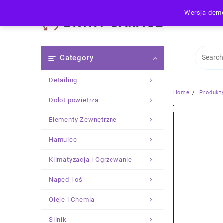
Skip
Wersja demo
to
content
Category
Detailing
Home
Produkt
Dolot powietrza
Elementy Zewnętrzne
Hamulce
Klimatyzacja i Ogrzewanie
Napęd i oś
Oleje i Chemia
Silnik