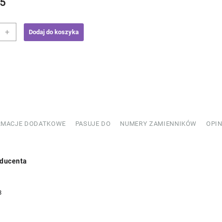
5
+
Dodaj do koszyka
ooler
ns
793370
RMACJE DODATKOWE
PASUJE DO
NUMERY ZAMIENNIKÓW
OPIN
ducenta
3