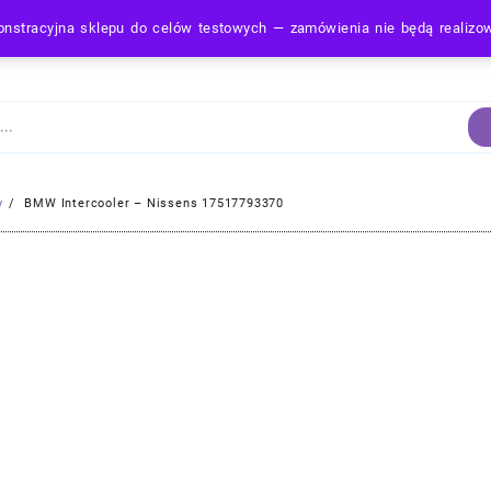
nstracyjna sklepu do celów testowych — zamówienia nie będą realiz
Strona Główna
y
BMW Intercooler – Nissens 17517793370