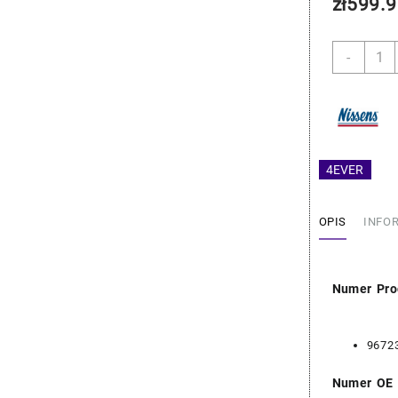
zł
599.9
ilość
-
BMW
Interc
-
Nisse
17517
4EVER
OPIS
INFO
Numer Pro
9672
Numer OE