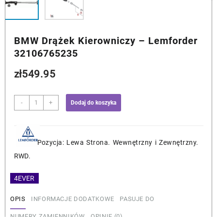
BMW Drążek Kierowniczy – Lemforder
32106765235
zł
549.95
ilość
-
+
Dodaj do koszyka
BMW
Drążek
Kierowniczy
-
Pozycja: Lewa Strona. Wewnętrzny i Zewnętrzny.
Lemforder
RWD.
32106765235
4EVER
OPIS
INFORMACJE DODATKOWE
PASUJE DO
NUMERY ZAMIENNIKÓW
OPINIE (0)