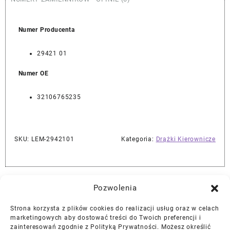
Numer Producenta
29421 01
Numer OE
32106765235
SKU:
LEM-2942101
Kategoria:
Drążki Kierownicze
Najlepszej Jakości Części Samochodowe z Gwarancją Dożywotnią!*
Pozwolenia
Strona korzysta z plików cookies do realizacji usług oraz w celach
Gwarancja i Zwroty
marketingowych aby dostować treści do Twoich preferencji i
zainteresowań zgodnie z Polityką Prywatności. Możesz określić