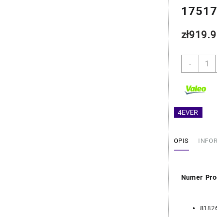
1751
zł
919.9
ilość
-
BMW
Interc
-
Valeo
17517
4EVER
OPIS
INFO
Numer Pro
8182