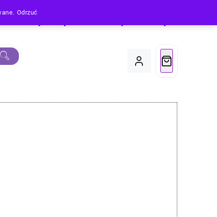
owane.
Odrzuć
Produkty
Moje Konto
Koszyk
Do Kasy