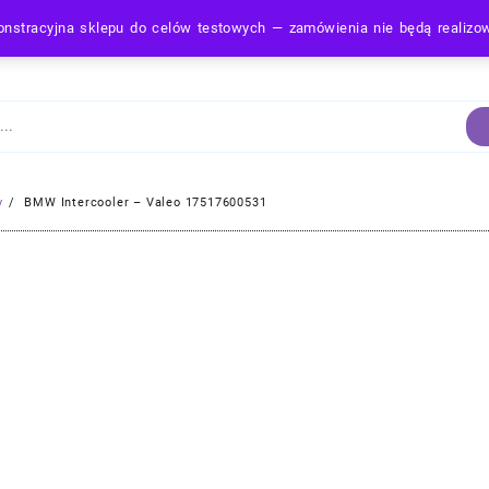
nstracyjna sklepu do celów testowych — zamówienia nie będą realiz
Strona Główna
y
BMW Intercooler – Valeo 17517600531