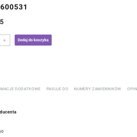
7600531
5
+
Dodaj do koszyka
ooler
600531
RMACJE DODATKOWE
PASUJE DO
NUMERY ZAMIENNIKÓW
OPIN
ducenta
60