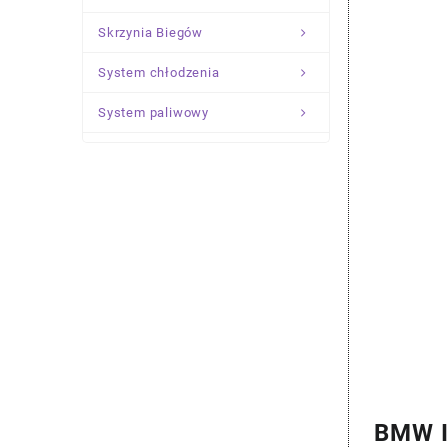
Skrzynia Biegów
System chłodzenia
System paliwowy
Układ Kierowniczy
Zawieszenie
BMW I