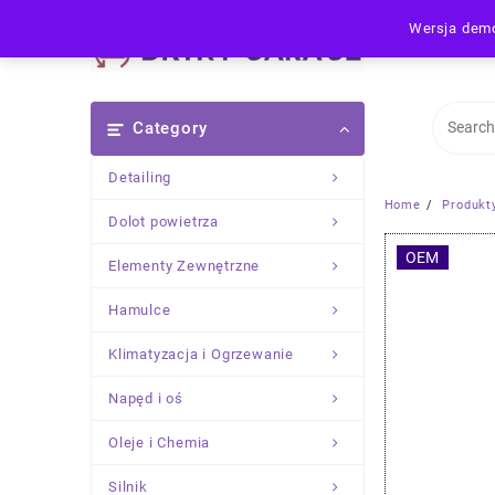
Skip
Wersja demo
to
content
Category
Detailing
Home
Produkt
Dolot powietrza
OEM
Elementy Zewnętrzne
Hamulce
Klimatyzacja i Ogrzewanie
Napęd i oś
Oleje i Chemia
Silnik