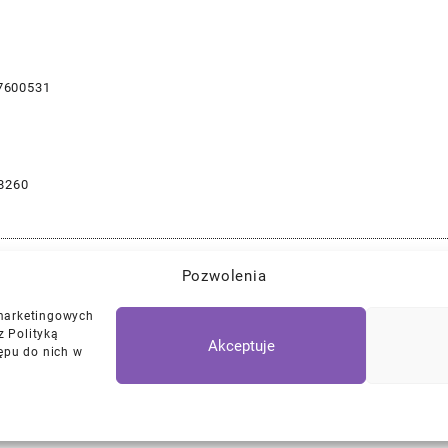
7600531
8260
Pozwolenia
Najlepszej Jakości Części Samochodowe z Gwarancją Dożywotnią!*
 marketingowych
z Polityką
Akceptuje
ępu do nich w
Polityka Prywatności
Regulamin
/
Ciasteczk
© 2026
DKTNY Garage
Designed by
Themehunk WordPress Them