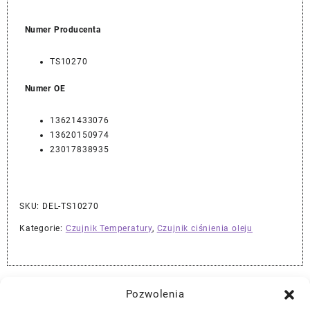
Numer Producenta
TS10270
Numer OE
13621433076
13620150974
23017838935
SKU:
DEL-TS10270
Kategorie:
Czujnik Temperatury
,
Czujnik ciśnienia oleju
Najlepszej Jakości Części Samochodowe z Gwarancją Dożywotnią!*
Pozwolenia