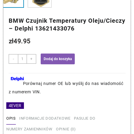
BMW Czujnik Temperatury Oleju/Cieczy
– Delphi 13621433076
zł
49.95
ilość
-
+
Dodaj do koszyka
BMW
Czujnik
Temperatury
Oleju/Cieczy
Porównaj numer OE lub wyślij do nas wiadomość
-
z numerem VIN.
Delphi
13621433076
4EVER
OPIS
INFORMACJE DODATKOWE
PASUJE DO
NUMERY ZAMIENNIKÓW
OPINIE (0)