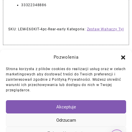
33322348886
SKU:
LEM-E60KIT-4pc-Rear-early
Kategoria:
Zestaw Wahaczy Tył
Najlepszej Jakości Części Samochodowe z Gwarancją Dożywotnią!*
Pozwolenia
Strona korzysta z plików cookies do realizacji usług oraz w celach
Gwarancja i Zwroty
marketingowych aby dostować treści do Twoich preferencji i
zainteresowań zgodnie z Polityką Prywatności. Możesz określić
warunki ich przechowywania lub dostępu do nich w Twojej
Polityka Prywatności
przeglądarce.
Regulamin
/
Ciasteczka
Akceptuje
Instagram
Facebook
YouTube
Mail
Odrzucam