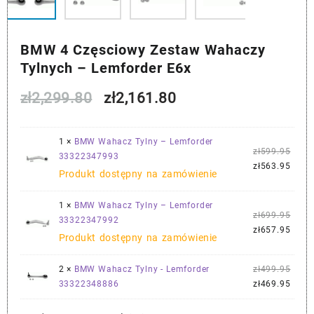
BMW 4 Częsciowy Zestaw Wahaczy
Tylnych – Lemforder E6x
Pierwotna
Aktualna
zł
2,299.80
zł
2,161.80
cena
cena
1 ×
BMW Wahacz Tylny – Lemforder
Pier
wynosiła:
wynosi:
zł
599.95
33322347993
cena
Aktu
zł
563.95
Produkt dostępny na zamówienie
zł2,299.80.
zł2,161.80.
wynos
cena
zł599
wynos
1 ×
BMW Wahacz Tylny – Lemforder
zł563
Pier
zł
699.95
33322347992
cena
Aktu
zł
657.95
Produkt dostępny na zamówienie
wynos
cena
zł699
wynos
Pier
2 ×
BMW Wahacz Tylny - Lemforder
zł
499.95
zł657
cena
Aktu
33322348886
zł
469.95
wynos
cena
zł499
wynos