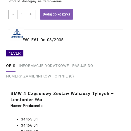
Produkt dostępny na zamówienie
zł469
ilość
-
+
Dodaj do koszyka
BMW
4
Częsciowy
Zestaw
E60 E61 Do 03/2005
Wahaczy
Tylnych
4EVER
–
Lemforder
OPIS
INFORMACJE DODATKOWE
PASUJE DO
E6x
NUMERY ZAMIENNIKÓW
OPINIE (0)
BMW 4 Częsciowy Zestaw Wahaczy Tylnych –
Lemforder E6x
Numer Producenta
34465 01
34466 01