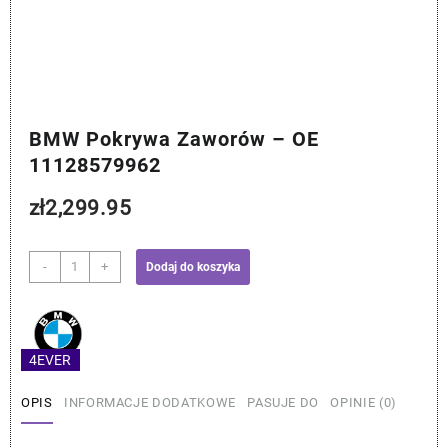
BMW Pokrywa Zaworów – OE
11128579962
zł
2,299.95
ilość
-
+
Dodaj do koszyka
BMW
Pokrywa
Zaworów
-
4EVER
OE
11128579962
OPIS
INFORMACJE DODATKOWE
PASUJE DO
OPINIE (0)