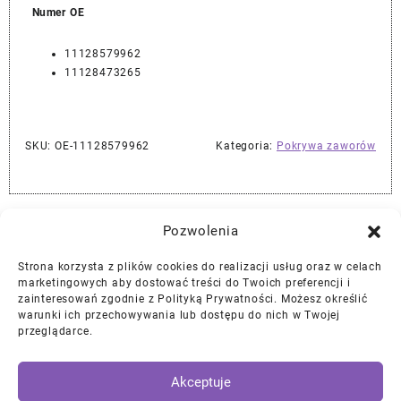
Numer OE
11128579962
11128473265
SKU:
OE-11128579962
Kategoria:
Pokrywa zaworów
Najlepszej Jakości Części Samochodowe z Gwarancją Dożywotnią!*
Pozwolenia
Strona korzysta z plików cookies do realizacji usług oraz w celach
Gwarancja i Zwroty
marketingowych aby dostować treści do Twoich preferencji i
zainteresowań zgodnie z Polityką Prywatności. Możesz określić
warunki ich przechowywania lub dostępu do nich w Twojej
Polityka Prywatności
przeglądarce.
Regulamin
/
Ciasteczka
Akceptuje