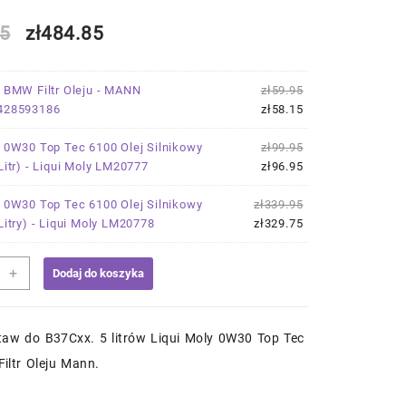
Pierwotna
Aktualna
5
zł
484.85
cena
cena
Pierwotna
×
BMW Filtr Oleju - MANN
zł
59.95
wynosiła:
wynosi:
cena
Aktualna
428593186
zł
58.15
wynosiła:
cena
zł499.85.
zł484.85.
zł59.95.
wynosi:
Pierwotna
×
0W30 Top Tec 6100 Olej Silnikowy
zł
99.95
zł58.15.
cena
Aktualna
Litr) - Liqui Moly LM20777
zł
96.95
wynosiła:
cena
zł99.95.
wynosi:
Pierwotna
×
0W30 Top Tec 6100 Olej Silnikowy
zł
339.95
zł96.95.
cena
Aktualna
Litry) - Liqui Moly LM20778
zł
329.75
wynosiła:
cena
zł339.95.
wynosi:
+
Dodaj do koszyka
zł329.75.
aw
taw do B37Cxx. 5 litrów Liqui Moly 0W30 Top Tec
y
Filtr Oleju Mann.
a