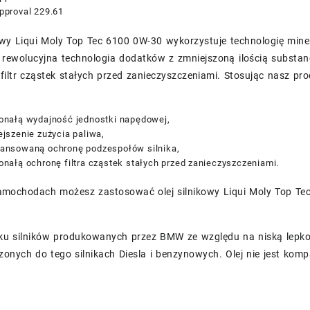
proval 229.61
kowy Liqui Moly Top Tec 6100 0W-30 wykorzystuje technologię mine
z rewolucyjna technologia dodatków z zmniejszoną ilością substan
filtr cząstek stałych przed zanieczyszczeniami. Stosując nasz pro
nałą wydajność jednostki napędowej,
jszenie zużycia paliwa,
ansowaną ochronę podzespołów silnika,
nałą ochronę filtra cząstek stałych przed zanieczyszczeniami.
amochodach możesz zastosować olej silnikowy Liqui Moly Top Te
u silników produkowanych przez BMW ze względu na niską lepko
onych do tego silnikach Diesla i benzynowych. Olej nie jest komp