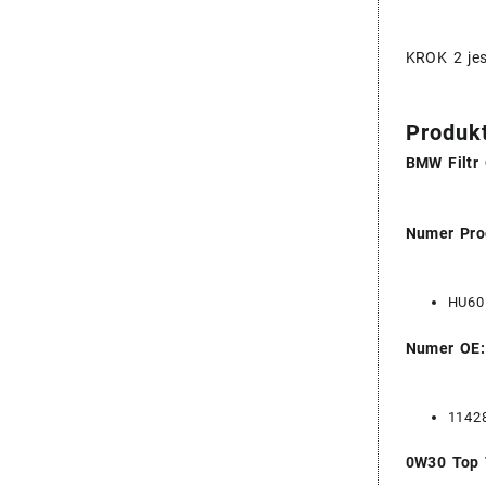
KROK 2 jes
Produk
BMW Filtr
Numer Pro
HU60
Numer OE:
1142
0W30 Top T