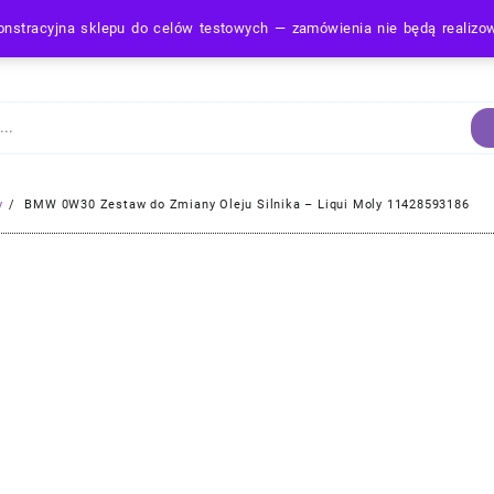
nstracyjna sklepu do celów testowych — zamówienia nie będą realiz
Strona Główna
y
BMW 0W30 Zestaw do Zmiany Oleju Silnika – Liqui Moly 11428593186