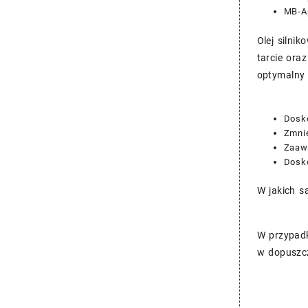
MB-Ap
Olej silni
tarcie ora
optymalny 
Dosko
Zmnie
Zaaw
Dosko
W jakich s
W przypadk
w dopuszcz