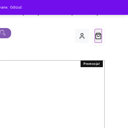
owane.
Odrzuć
Produkty
Moje Konto
Koszyk
Do Kasy
Promocja!