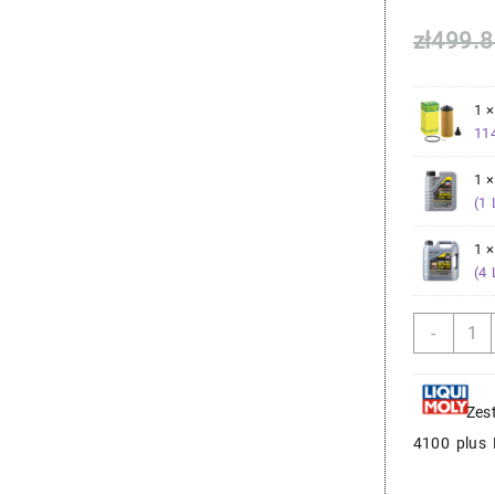
zł
499.8
1 
11
1 
(1 
1 
(4 
ilość
-
BMW
0W30
Zest
Zes
do
Zmian
4100 plus 
Oleju
Silnik