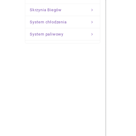
Skrzynia Biegów
System chłodzenia
System paliwowy
Układ Kierowniczy
Zawieszenie