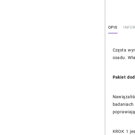
–
Liqui
Moly
11428
OPIS
INFO
Częsta wym
osadu. Wła
Pakiet do
Nawiązaliś
badaniach 
poprawiają
KROK 1 jes