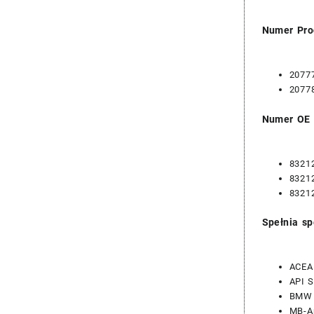
Numer Pro
2077
2077
Numer OE
8321
8321
8321
Spełnia sp
ACEA
API 
BMW 
MB-Ap