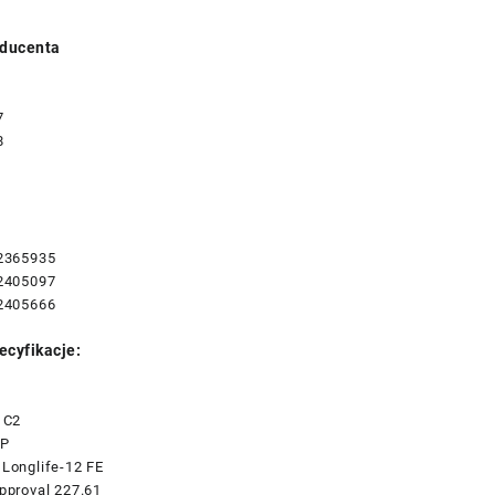
ducenta
7
8
2365935
2405097
2405666
ecyfikacje:
 C2
SP
Longlife-12 FE
proval 227.61