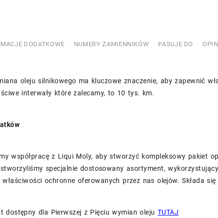
593186
RMACJE DODATKOWE
NUMERY ZAMIENNIKÓW
PASUJE DO
OPIN
iana oleju silnikowego ma kluczowe znaczenie, aby zapewnić wł
ściwe interwały które zalecamy, to 10 tys. km.
datków
my współpracę z Liqui Moly, aby stworzyć kompleksowy pakiet o
stworzyliśmy specjalnie dostosowany asortyment, wykorzystujący 
 właściwości ochronne oferowanych przez nas olejów. Składa si
t dostępny dla Pierwszej z Pięciu wymian oleju
TUTAJ