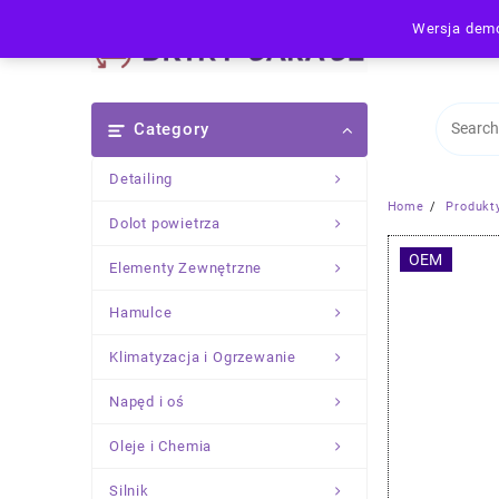
Skip
Wersja demo
to
content
Category
Detailing
Home
Produkt
Dolot powietrza
OEM
Elementy Zewnętrzne
Hamulce
Klimatyzacja i Ogrzewanie
Napęd i oś
Oleje i Chemia
Silnik