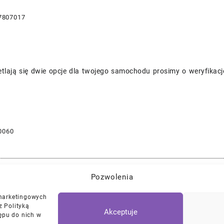
7807017
tlają się dwie opcje dla twojego samochodu prosimy o weryfikac
0060
Pozwolenia
Najlepszej Jakości Części Samochodowe z Gwarancją Dożywotnią!*
 marketingowych
z Polityką
Akceptuje
ępu do nich w
Polityka Prywatności
Regulamin
/
Ciasteczk