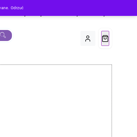
owane.
Odrzuć
Produkty
Moje Konto
Koszyk
Do Kasy