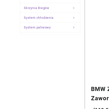
Skrzynia Biegów
System chłodzenia
System paliwowy
Układ Kierowniczy
Zawieszenie
BMW Z
Zawor