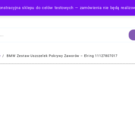
nstracyjna sklepu do celów testowych — zamówienia nie będą realiz
Strona Główna
y
BMW Zestaw Uszczelek Pokrywy Zaworów – Elring 11127807017