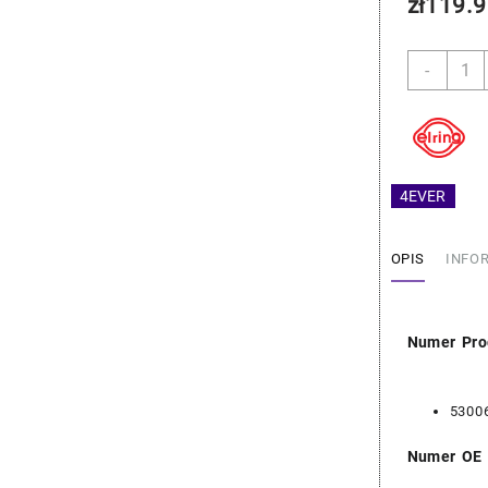
zł
119.9
ilość
-
BMW
Zest
Uszcz
Pokry
Zawo
4EVER
-
Elring
11127
OPIS
INFO
Numer Pro
5300
Numer OE