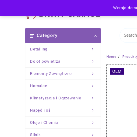
Skip
Wersja demo
to
content
Category
Detailing
Home
Produkt
Dolot powietrza
OEM
Elementy Zewnętrzne
Hamulce
Klimatyzacja i Ogrzewanie
Napęd i oś
Oleje i Chemia
Silnik